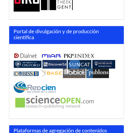
Portal de divulgación y de producción
científica
Plataformas de agregación de contenidos