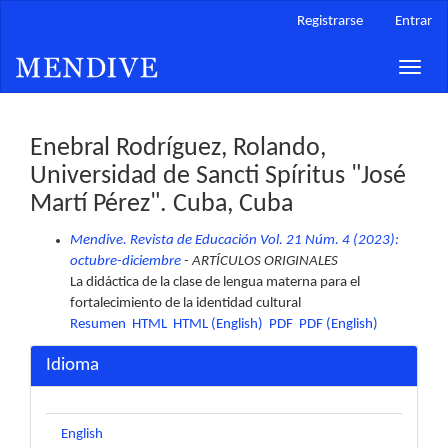
Navegación
Registrarse
Entrar
principal
Contenido
Toggle
principal
naviga
Barra
lateral
Enebral Rodríguez, Rolando,
Universidad de Sancti Spíritus "José
Martí Pérez". Cuba, Cuba
Mendive. Revista de Educación Vol. 21 Núm. 4 (2023):
octubre-diciembre
- ARTÍCULOS ORIGINALES
La didáctica de la clase de lengua materna para el
fortalecimiento de la identidad cultural
Resumen
HTML
HTML (English)
PDF
PDF (English)
Idioma
English