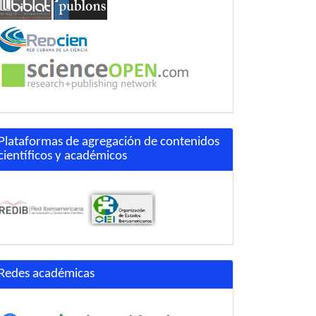
Plataformas de agregación de contenidos
científicos y académicos
Redes académicas