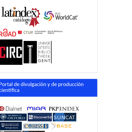
Portal de divulgación y de producción
científica