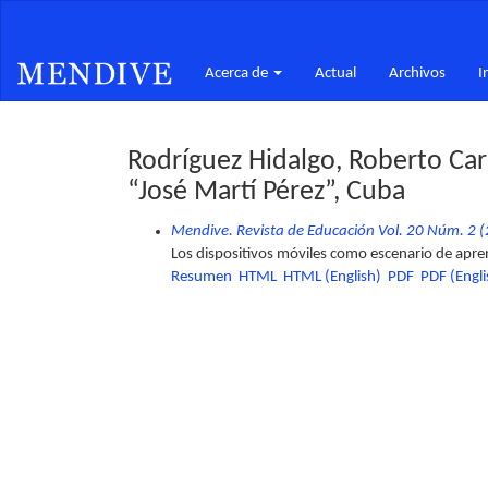
Navegación
principal
Contenido
Acerca de
Actual
Archivos
I
principal
Barra
lateral
Rodríguez Hidalgo, Roberto Carl
“José Martí Pérez”, Cuba
Mendive. Revista de Educación Vol. 20 Núm. 2 (2
Los dispositivos móviles como escenario de apren
Resumen
HTML
HTML (English)
PDF
PDF (Engli