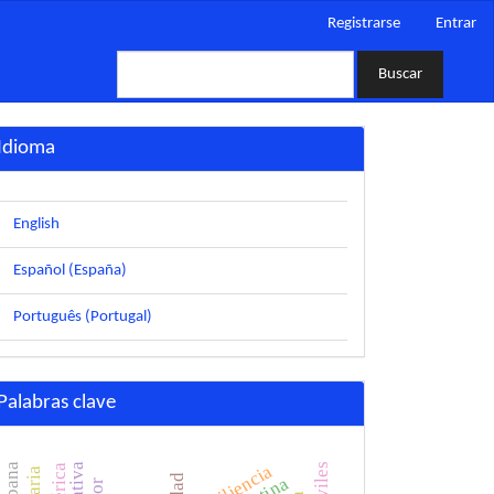
Registrarse
Entrar
Buscar
Idioma
English
Español (España)
Português (Portugal)
Palabras clave
resiliencia