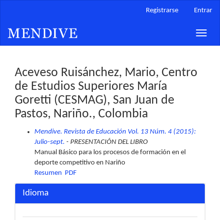
Navegación
Registrarse
Entrar
principal
Contenido
Toggle
principal
naviga
Barra
lateral
Aceveso Ruisánchez, Mario, Centro
de Estudios Superiores María
Goretti (CESMAG), San Juan de
Pastos, Nariño., Colombia
Mendive. Revista de Educación Vol. 13 Núm. 4 (2015):
Julio-sept.
- PRESENTACIÓN DEL LIBRO
Manual Básico para los procesos de formación en el
deporte competitivo en Nariño
Resumen
PDF
Idioma