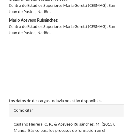
Contenido
Centro de Estudios Superiores María Goretti (CESMAG), San
principal
Juan de Pastos, Nariño.
del
Mario Aceveso Ruisánchez
Centro de Estudios Superiores María Goretti (CESMAG), San
artículo
Juan de Pastos, Nariño.
Descargas
Los datos de descargas todavía no están disponibles.
Detalles
Cómo citar
del
Castaño Herrera, C. P., & Aceveso Ruisánchez, M. (2015).
artículo
Manual Básico para los procesos de formación en el