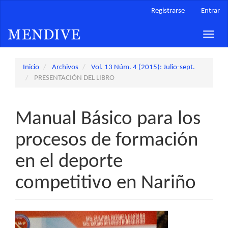
Navegación
Registrarse
Entrar
principal
Contenido
Toggle
principal
naviga
Barra
lateral
Inicio
Archivos
Vol. 13 Núm. 4 (2015): Julio-sept.
PRESENTACIÓN DEL LIBRO
Manual Básico para los
procesos de formación
en el deporte
competitivo en Nariño
Barra