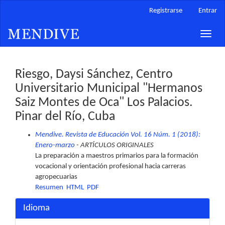
Navegación
Registrarse
Entrar
principal
Contenido
Toggle
principal
naviga
Barra
lateral
Riesgo, Daysi Sánchez, Centro
Universitario Municipal "Hermanos
Saiz Montes de Oca" Los Palacios.
Pinar del Río, Cuba
Mendive. Revista de Educación Vol. 16 Núm. 1 (2018):
Enero-marzo
- ARTÍCULOS ORIGINALES
La preparación a maestros primarios para la formación
vocacional y orientación profesional hacia carreras
agropecuarias
Resumen
HTML
PDF
Idioma