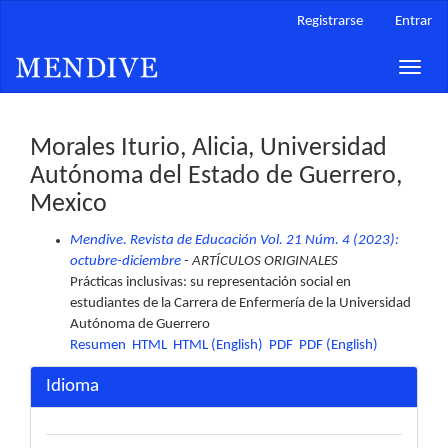
Navegación
Registrarse
Entrar
principal
Contenido
Toggle
principal
naviga
Barra
lateral
Morales Iturio, Alicia, Universidad
Autónoma del Estado de Guerrero,
Mexico
Mendive. Revista de Educación Vol. 21 Núm. 4 (2023):
octubre-diciembre
- ARTÍCULOS ORIGINALES
Prácticas inclusivas: su representación social en
estudiantes de la Carrera de Enfermería de la Universidad
Autónoma de Guerrero
Resumen
HTML
HTML (English)
PDF
PDF (English)
Idioma