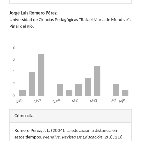
Contenido
Jorge Luis Romero Pérez
Universidad de Ciencias Pedagógicas "Rafael María de Mendive".
principal
Pinar del Río.
del
Descargas
artículo
Detalles
Cómo citar
del
Romero Pérez, J. L. (2004). La educación a distancia en
artículo
estos tiempos.
Mendive. Revista De Educación
,
2
(3), 216–