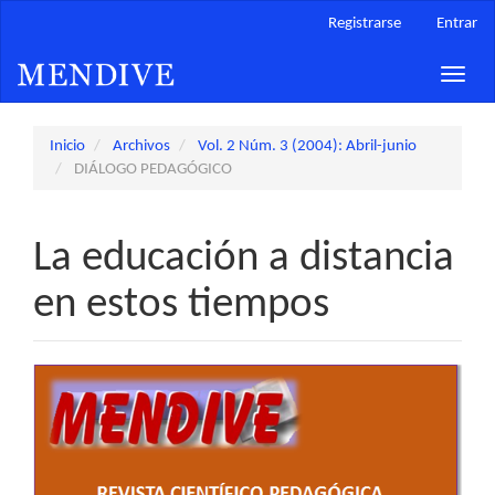
Navegación
Registrarse
Entrar
principal
Contenido
Toggle
principal
naviga
Barra
lateral
Inicio
Archivos
Vol. 2 Núm. 3 (2004): Abril-junio
DIÁLOGO PEDAGÓGICO
La educación a distancia
en estos tiempos
Barra
lateral
del