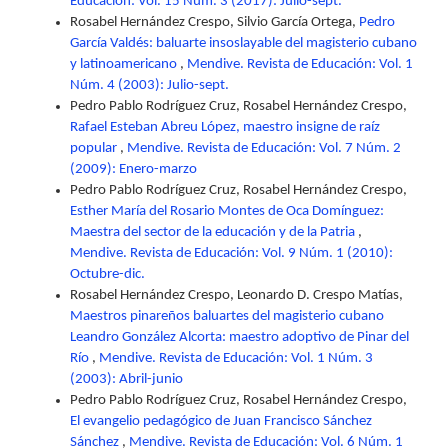
Educación: Vol. 15 Núm. 3 (2017): Julio-sept.
Rosabel Hernández Crespo, Silvio García Ortega,
Pedro
García Valdés: baluarte insoslayable del magisterio cubano
y latinoamericano
,
Mendive. Revista de Educación: Vol. 1
Núm. 4 (2003): Julio-sept.
Pedro Pablo Rodríguez Cruz, Rosabel Hernández Crespo,
Rafael Esteban Abreu López, maestro insigne de raíz
popular
,
Mendive. Revista de Educación: Vol. 7 Núm. 2
(2009): Enero-marzo
Pedro Pablo Rodríguez Cruz, Rosabel Hernández Crespo,
Esther María del Rosario Montes de Oca Domínguez:
Maestra del sector de la educación y de la Patria
,
Mendive. Revista de Educación: Vol. 9 Núm. 1 (2010):
Octubre-dic.
Rosabel Hernández Crespo, Leonardo D. Crespo Matías,
Maestros pinareños baluartes del magisterio cubano
Leandro González Alcorta: maestro adoptivo de Pinar del
Río
,
Mendive. Revista de Educación: Vol. 1 Núm. 3
(2003): Abril-junio
Pedro Pablo Rodríguez Cruz, Rosabel Hernández Crespo,
El evangelio pedagógico de Juan Francisco Sánchez
Sánchez
,
Mendive. Revista de Educación: Vol. 6 Núm. 1