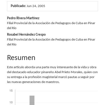
Publicado:
Jun 24, 2005
Contenido
Pedro Rivera Martínez
Filial Provincial de la Asociación de Pedagogos de Cuba en Pinar
principal
del Río
del
Rosabel Hernández Crespo
Filial Provincial de la Asociación de Pedagogos de Cuba en Pinar
artículo
del Río
Resumen
Este artículo aborda una parte muy interesante de la vida y obra
del destacado educador pinareño Abel Prieto Morales, quien con
su entrega a la profesión magisterial marcó pautas a seguir por
las nuevas generaciones de maestros.
Descargas