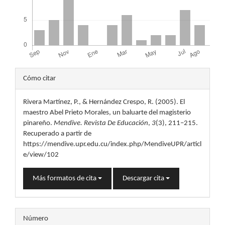
Detalles
Cómo citar
del
Rivera Martínez, P., & Hernández Crespo, R. (2005). El
artículo
maestro Abel Prieto Morales, un baluarte del magisterio
pinareño.
Mendive. Revista De Educación
,
3
(3), 211–215.
Recuperado a partir de
https://mendive.upr.edu.cu/index.php/MendiveUPR/articl
e/view/102
Más formatos de cita
Descargar cita
Número