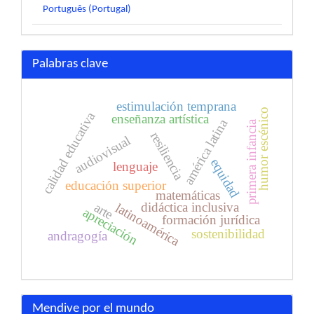
Português (Portugal)
Palabras clave
estimulación temprana
humor escénico
calidad educativa
enseñanza artística
américa latina
primera infancia
resiliencia
audiovisual
equidad
lenguaje
educación superior
matemáticas
didáctica inclusiva
arte
latinoamérica
apreciación
formación jurídica
sostenibilidad
andragogía
Mendive por el mundo