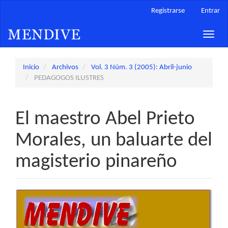
Navegación
Registrarse
Entrar
principal
Contenido
Toggle
principal
naviga
Barra
lateral
Inicio
Archivos
Vol. 3 Núm. 3 (2005): Abril-junio
PEDAGOGOS ILUSTRES
El maestro Abel Prieto
Morales, un baluarte del
magisterio pinareño
Barra
lateral