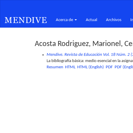
Navegación
principal
Contenido
Acerca de
Actual
Archivos
I
principal
Barra
lateral
Acosta Rodriguez, Marionel, Ce
Mendive. Revista de Educación Vol. 18 Núm. 2 (2
La bibliografía básica: medio esencial en la asig
Resumen
HTML
HTML (English)
PDF
PDF (Engli