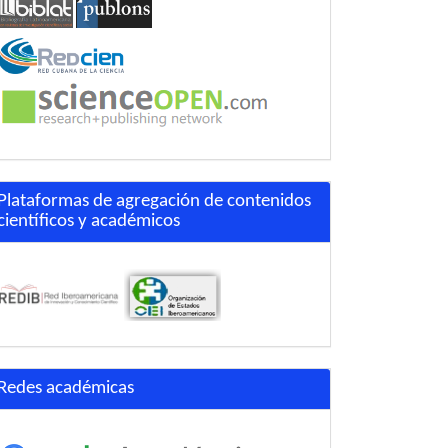
Plataformas de agregación de contenidos
científicos y académicos
Redes académicas