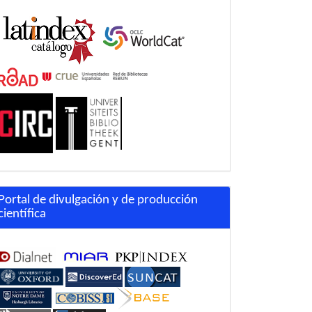
Portal de divulgación y de producción
científica