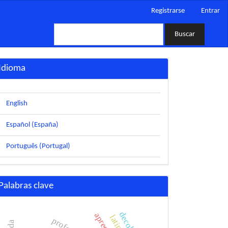
Registrarse
Entrar
Buscar
Idioma
English
Español (España)
Português (Portugal)
Palabras clave