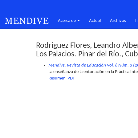
Navegación
principal
Contenido
Acerca de
Actual
Archivos
I
principal
Barra
lateral
Rodríguez Flores, Leandro Albe
Los Palacios. Pinar del Río., Cu
Mendive. Revista de Educación Vol. 6 Núm. 3 (20
La enseñanza de la entonación en la Práctica Inte
Resumen
PDF