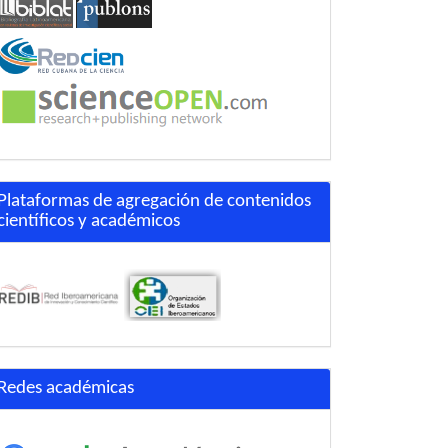
Plataformas de agregación de contenidos
científicos y académicos
Redes académicas