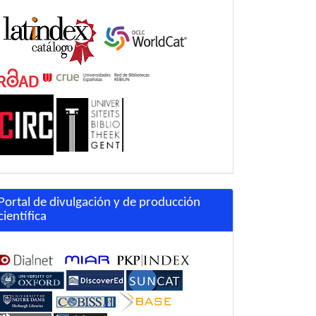
Portal de divulgación y de producción
científica