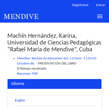
Navegación
Registrarse
Entrar
principal
Contenido
Toggle
principal
naviga
Barra
lateral
Machín Hernández, Karina,
Universidad de Ciencias Pedagógicas
“Rafael María de Mendive”, Cuba
Mendive. Revista de Educación Vol. 13 Núm. 1 (2014):
Octubre-dic.
- PRESENTACIÓN DEL LIBRO
El tiempo recobrado
Resumen
PDF
Idioma
English