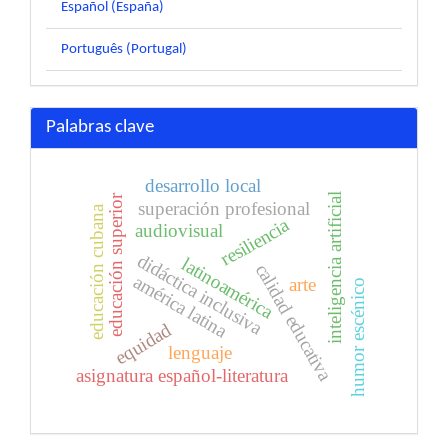
Español (España)
Português (Portugal)
Palabras clave
desarrollo local
inteligencia artificial
educación superior
superación profesional
educación cubana
resiliencia
audiovisual
didáctica inclusiva
latinoamérica
calidad educativa
américa latina
arte
humor escénico
equidad
lenguaje
asignatura español-literatura