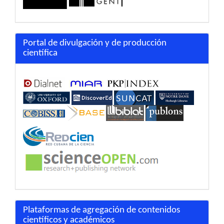
Portal de divulgación y de producción
científica
Plataformas de agregación de contenidos
científicos y académicos