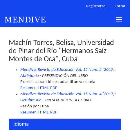
Navegación
Registrarse
Entrar
principal
Contenido
Toggle
principal
naviga
Barra
lateral
Machín Torres, Belisa, Universidad
de Pinar del Río "Hermanos Saíz
Montes de Oca", Cuba
Mendive. Revista de Educación Vol. 15 Núm. 2 (2017):
Abril-junio
- PRESENTACIÓN DEL LIBRO
Fidel en la tradición estudiantil universitaria
Resumen
HTML
PDF
Mendive. Revista de Educación Vol. 15 Núm. 4 (2017):
Octubre-dic.
- PRESENTACIÓN DEL LIBRO
Pasión por Cuba
Resumen
HTML
PDF
Idioma