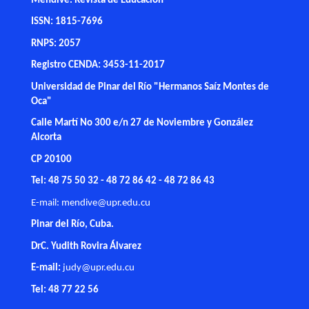
Mendive. Revista de Educación
ISSN: 1815-7696
RNPS: 2057
Registro CENDA: 3453-11-2017
Universidad de Pinar del Río "Hermanos Saíz Montes de
Oca"
Calle Martí No 300 e/n 27 de Noviembre y González
Alcorta
CP 20100
Tel: 48 75 50 32 - 48 72 86 42 - 48 72 86 43
E-mail:
mendive@upr.edu.cu
Pinar del Río, Cuba.
DrC. Yudith Rovira Álvarez
E-mail:
judy@upr.edu.cu
Tel: 48 77 22 56