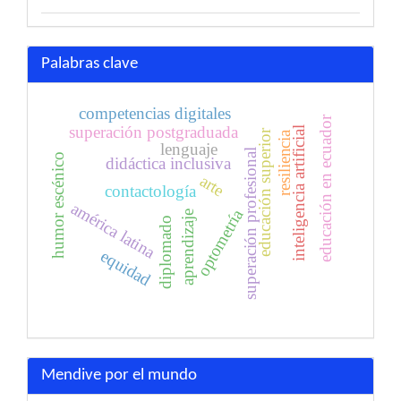
Palabras clave
competencias digitales
educación en ecuador
superación postgraduada
inteligencia artificial
educación superior
resiliencia
lenguaje
superación profesional
humor escénico
didáctica inclusiva
arte
contactología
américa latina
optometría
aprendizaje
diplomado
equidad
Mendive por el mundo