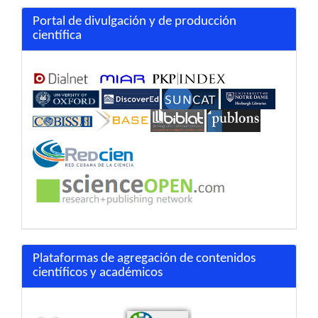
Portal de divulgación y de producción
científica
Plataformas de agregación de contenidos
científicos y académicos