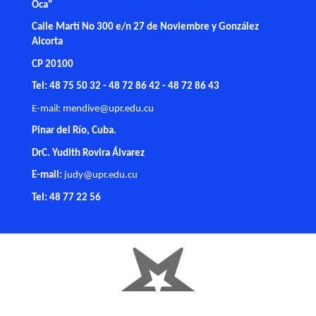
Oca"
Calle Martí No 300 e/n 27 de Noviembre y González
Alcorta
CP 20100
Tel: 48 75 50 32 - 48 72 86 42 - 48 72 86 43
E-mail:
mendive@upr.edu.cu
Pinar del Río, Cuba.
DrC. Yudith Rovira Álvarez
E-mail:
judy@upr.edu.cu
Tel: 48 77 22 56