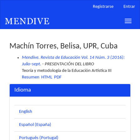
Navegación
Registrarse
Entrar
principal
Contenido
Toggle
principal
naviga
Barra
lateral
Machín Torres, Belisa, UPR, Cuba
Mendive. Revista de Educación Vol. 14 Núm. 3 (2016):
Julio-sept.
- PRESENTACIÓN DEL LIBRO
Teoría y metodología de la Educación Artística III
Resumen
HTML
PDF
Idioma
English
Español (España)
Português (Portugal)