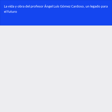
Volver
La vida y obra del profesor Ángel Luis Gómez Cardoso, un legado para
a
el futuro
los
detalles
Des
del
De
artículo
PD