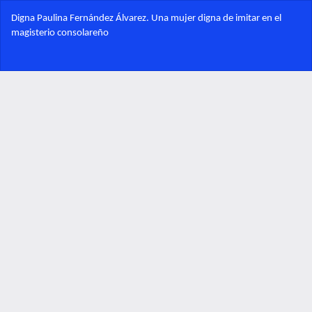
Volver
Digna Paulina Fernández Álvarez. Una mujer digna de imitar en el
a
magisterio consolareño
los
detalles
Des
del
De
artículo
PD