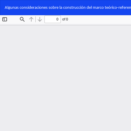
Volver
Algunas consideraciones sobre la construcción del marco teórico-referenc
a
los
detalles
del
artículo