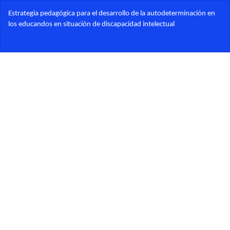
Volver
Estrategia pedagógica para el desarrollo de la autodeterminación en
a
los educandos en situación de discapacidad intelectual
los
detalles
Des
del
De
artículo
PD