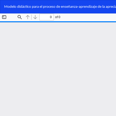
Volver
Modelo didáctico para el proceso de enseñanza-aprendizaje de la aprecia
a
los
detalles
del
artículo