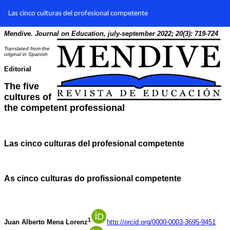
Volver
Las cinco culturas del profesional competente
a
los
detalles
del
artículo