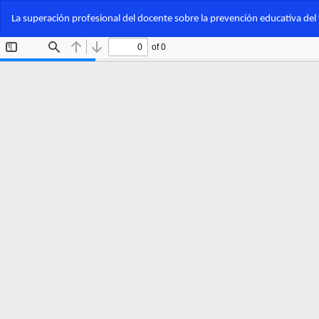
Volver
La superación profesional del docente sobre la prevención educativa del t
a
los
detalles
del
artículo