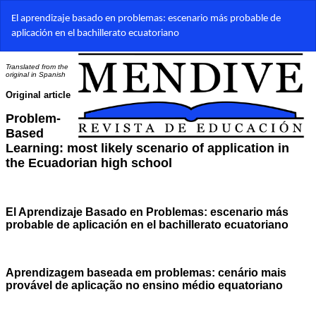
Volver
El aprendizaje basado en problemas: escenario más probable de
a
aplicación en el bachillerato ecuatoriano
los
detalles
del
artículo