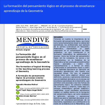
Volver
La formación del pensamiento lógico en el proceso de enseñanza-
a
aprendizaje de la Geometría
los
detalles
Des
del
De
artículo
PD