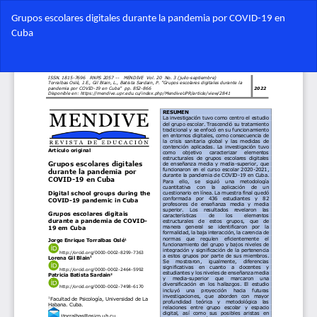
Volver
Grupos escolares digitales durante la pandemia por COVID-19 en
a
Cuba
los
detalles
Des
del
De
artículo
PD