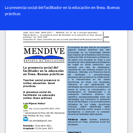
Volver
La presencia social del facilitador en la educación en línea. Buenas
a
prácticas
los
detalles
Des
del
De
artículo
PD