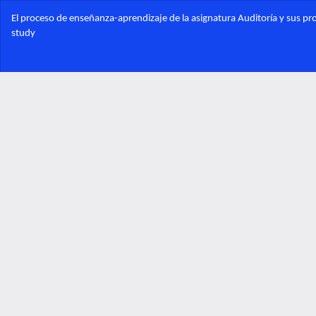
Volver
El proceso de enseñanza-aprendizaje de la asignatura Auditoría y sus pr
a
study
los
detalles
del
artículo