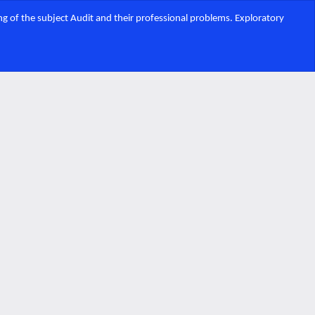
g of the subject Audit and their professional problems. Exploratory
Des
De
PD