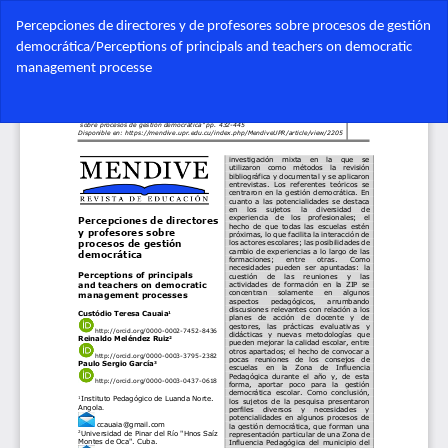
Volver
Percepciones de directores y de profesores sobre procesos de gestión
a
democrática/Perceptions of principals and teachers on democratic
los
management processe
detalles
del
Des
artículo
De
PD