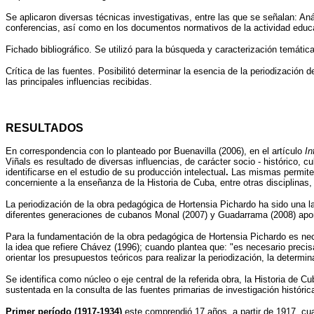
Se aplicaron diversas técnicas investigativas, entre las que se señalan: Anál
conferencias, así como en los documentos normativos de la actividad educa
Fichado bibliográfico. Se utilizó para la búsqueda y caracterización temátic
Crítica de las fuentes. Posibilitó determinar la esencia de la periodización 
las principales influencias recibidas.
RESULTADOS
En correspondencia con lo planteado por Buenavilla (2006), en el artículo
In
Viñals es resultado de diversas influencias, de carácter socio - histórico, c
identificarse en el estudio de su producción intelectual
.
Las mismas permiten
concerniente a la enseñanza de la Historia de Cuba, entre otras disciplinas, p
La periodización de la obra pedagógica de Hortensia Pichardo ha sido una lab
diferentes generaciones de cubanos Monal (2007) y Guadarrama (2008) aporta
Para la fundamentación de la obra pedagógica de Hortensia Pichardo es neces
la idea que refiere Chávez (1996); cuando plantea que: "es necesario preci
orientar los presupuestos teóricos para realizar la periodización, la determi
Se identifica como núcleo o eje central de la referida obra, la Historia de C
sustentada en la consulta de las fuentes primarias de investigación histórica
Primer período (1917-1934)
,este comprendió 17 años, a partir de 1917, c