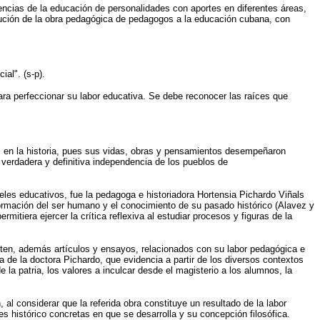
iencias de la educación de personalidades con aportes en diferentes áreas,
ribución de la obra pedagógica de pedagogos a la educación cubana, con
ial". (s-p).
ara perfeccionar su labor educativa. Se debe reconocer las raíces que
s en la historia, pues sus vidas, obras y pensamientos desempeñaron
 verdadera y definitiva independencia de los pueblos de
veles educativos, fue la pedagoga e historiadora Hortensia Pichardo Viñals
formación del ser humano y el conocimiento de su pasado histórico (Alavez y
tiera ejercer la crítica reflexiva al estudiar procesos y figuras de la
xisten, además artículos y ensayos, relacionados con su labor pedagógica e
 de la doctora Pichardo, que evidencia a partir de los diversos contextos
 la patria, los valores a inculcar desde el magisterio a los alumnos, la
al considerar que la referida obra constituye un resultado de la labor
s histórico concretas en que se desarrolla y su concepción filosófica.