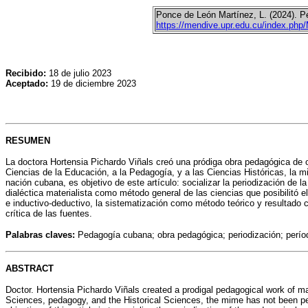
Ponce de León Martínez, L. (2024). P
https://mendive.upr.edu.cu/index.php
Recibido:
18 de julio 2023
Aceptado:
19 de diciembre 2023
RESUMEN
La doctora Hortensia Pichardo Viñals creó una pródiga obra pedagógica de ob
Ciencias de la Educación, a la Pedagogía, y a las Ciencias Históricas, la m
nación cubana, es objetivo de este artículo: socializar la periodización de 
dialéctica materialista como método general de las ciencias que posibilitó el 
e inductivo-deductivo, la sistematización como método teórico y resultado cie
crítica de las fuentes.
Palabras claves:
Pedagogía cubana; obra pedagógica; periodización; perío
ABSTRACT
Doctor. Hortensia Pichardo Viñals created a prodigal pedagogical work of m
Sciences, pedagogy, and the Historical Sciences, the mime has not been peri