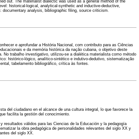
arried out. The materialist dialectic was used as a general method of the
el: historical-logical, analytical-synthetic and inductive-deductive,
: documentary analysis, bibliographic filing, source criticism.
onhecer e aprofundar a História Nacional, com contributo para as Ciências
educacionais e da memória histórica da nação cubana, o objetivo deste
. No trabalho investigativo, utilizou-se a dialética materialista como método
o: histórico-lógico, analítico-sintético e indutivo-dedutivo, sistematização
tal, tabelamento bibliográfico, crítica às fontes.
a del ciudadano en el alcance de una cultura integral, lo que favorece la
que facilita la gestión del conocimiento.
y resultados válidos para las Ciencias de la Educación y la pedagogía
ematizar la obra pedagógica de personalidades relevantes del siglo XX y
antes del siglo XX.