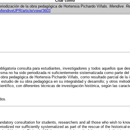
Citar como
eriodización de la obra pedagógica de Hortensia Pichardo Viñals.
Mendive. Re
/MendiveUPR/article/view/3603
ligatoria consulta para estudiantes, investigadores y todos aquellos que dese
isma no ha sido periodizada ni suficientemente sistematizada como parte del r
la obra pedagógica de Hortensia Pichardo Viñals, como resultado parcial de la i
estudio de su obra pedagógica en su integralidad y desarrollo; y otros métodos 
ntífico, con diferentes técnicas de investigación histórica, según las caracter
dos.
andatory consultation for students, researchers and all those who wish to kno
odized nor sufficiently systematized as part of the rescue of the historical-