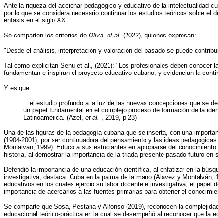
Ante la riqueza del accionar pedagógico y educativo de la intelectualidad c
por lo que se considera necesario continuar los estudios teóricos sobre el 
énfasis en el siglo XX.
Se comparten los criterios de
Oliva, et al.
(2022), quienes expresan:
"Desde el análisis, interpretación y valoración del pasado se puede contribuir
Tal como explicitan Senú et al., (2021): "Los profesionales deben conocer l
fundamentan e inspiran el proyecto educativo cubano, y evidencian la conti
Y es que:
…el estudio profundo a la luz de las nuevas concepciones que se de
un papel fundamental en el complejo proceso de formación de la ident
Latinoamérica. (Azel,
et al.
, 2019, p.23)
Una de las figuras de la pedagogía cubana que se inserta, con una importante
(1904-2001), por ser continuadora del pensamiento y las ideas pedagógicas 
Montalván, 1999). Educó a sus estudiantes en apropiarse del conocimiento hi
historia, al demostrar la importancia de la triada presente-pasado-futuro en
Defendió la importancia de una educación científica, al enfatizar en la bús
investigativa, destaca: Cuba en la palma de la mano (Alavez y Montalván, 19
educativos en los cuales ejerció su labor docente e investigativa, el papel 
importancia de acercarlos a las fuentes primarias para obtener el conocimien
Se comparte que
Sosa, Pestana y Alfonso (2019), reconocen la complejidad d
educacional teórico-práctica en la cual se desempeñó al reconocer que la ed