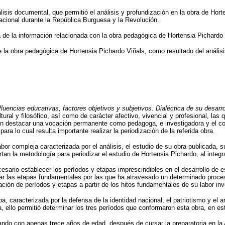
isis documental, que permitió el análisis y profundización en la obra de Horten
cional durante la República Burguesa y la Revolución.
a de la información relacionada con la obra pedagógica de Hortensia Pichardo 
de la obra pedagógica de Hortensia Pichardo Viñals, como resultado del análisi
fluencias educativas, factores objetivos y subjetivos.
Dialéctica de su desarro
ultural y filosófico, así como de carácter afectivo, vivencial y profesional, 
 destacar una vocación permanente como pedagoga, e investigadora y el comp
ara lo cual resulta importante realizar la periodización de la referida obra.
or compleja caracterizada por el análisis, el estudio de su obra publicada, su
n la metodología para periodizar el estudio de Hortensia Pichardo, al integra
ario establecer los períodos y etapas imprescindibles en el desarrollo de es
sar las etapas fundamentales por las que ha atravesado un determinado proceso
nación de períodos y etapas a partir de los hitos fundamentales de su labor in
uba, caracterizada por la defensa de la identidad nacional, el patriotismo y el 
, ello permitió determinar los tres períodos que conformaron esta obra, en estr
uando con apenas trece años de edad, después de cursar la preparatoria en l