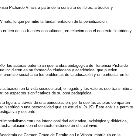
sia Pichardo Viñals a partir de la consulta de libros, artículos y
Viñals, lo que permitió la fundamentación de la periodización.
s crítico de las fuentes consultadas, en relación con el contexto histórico y
llo,
las autoras patentizan que la obra pedagógica de Hortensia Pichardo
las que incidieron en su formación ciudadana y académica, que pueden
romiso social ante los problemas de la educación y en particular en lo
 actuación en la vida sociocultural, el legado y los valores que transmitió a
r los aspectos significativos de su obra pedagógica.
ta figura, a través de una periodización, por lo que las autoras comparten
 histórico o una personalidad que se estudia" (p.19). Este análisis permite
vestigativa y docente.
antiimperialismo con una intencionalidad educativa, axiológica y didáctica,
echa relación con el contexto histórico en el cual vivió.
a Academia de Carmen Grave de Peralta en La Víbora, matrícula en la