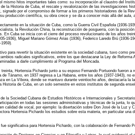
el mismo hitos importantes tales como: su incorporación al claustro del Inst
e la Historia de Cuba, el rescate y revalorización de las investigaciones hi
, signado por el compromiso de formar a los primeros historiadores de la Revo
u producción científica, su obra crece y se da a conocer más allá del aula, 
rectamente en la situación de Cuba, como la Guerra Civil Española (1936-193
ialista, la Revolución China, la reconstrucción de posguerra, con la posició
. En Cuba se inicia con el cierre del proceso revolucionario de los años trein
1935-1936), Miguel Mariano Gómez Arias (1936), Federico Laredo Brú (1936-19
-1959).
ativo para revertir la situación existente en la sociedad cubana, tuvo como pr
 cambios radicales significativos, entre los que destacanø la Ley de Reforma 
caminadas a darle cumplimiento al Programa del Moncada.
os treinta, Hortensia Pichardo junto a su esposo Fernando Portuondo fueron a
a de Tánamo, en 1937 regresa a La Habana, entre los años (1937-1943), no est
 en La Víbora, donde se mantuvo durante veintiocho años, destacaría la labor
a Historia de Cuba, en un solo semestre en estos institutos de segunda enseña
 de la Sociedad Cubana de Estudios Históricos e Internacionales y Secretari
icipación en todas las sesiones administrativas y técnicas de la junta, lo 
o en calidad de vocal, por ejemplo: la disertación sobre Don José de la Luz y
ctora Hortensia Pichardo los estudios sobre esta materia, en particular una d
e significativa para Hortensia Pichardo, con la colaboración de Fernando Por
ación de Doctores en Ciencias y en Filosofía y Letras, lo cual evidenció el co