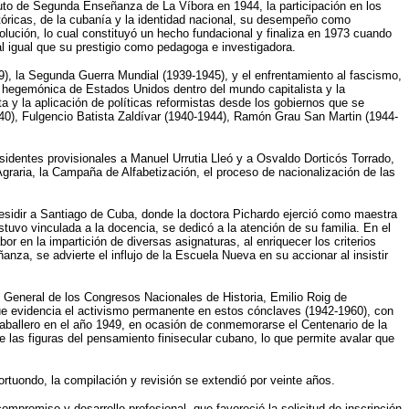
ituto de Segunda Enseñanza de La Víbora en 1944, la participación en los
stóricas, de la cubanía y la identidad nacional, su desempeño como
lución, lo cual constituyó un hecho fundacional y finaliza en 1973 cuando
al igual que su prestigio como pedagoga e investigadora.
9), la Segunda Guerra Mundial (1939-1945), y el enfrentamiento al fascismo,
n hegemónica de Estados Unidos dentro del mundo capitalista y la
ta y la aplicación de políticas reformistas desde los gobiernos que se
40), Fulgencio Batista Zaldívar (1940-1944), Ramón Grau San Martin (1944-
esidentes provisionales a Manuel Urrutia Lleó y a Osvaldo Dorticós Torrado,
Agraria, la Campaña de Alfabetización, el proceso de nacionalización de las
 residir a Santiago de Cuba, donde la doctora Pichardo ejerció como maestra
uvo vinculada a la docencia, se dedicó a la atención de su familia. En el
 en la impartición de diversas asignaturas, al enriquecer los criterios
nza, se advierte el influjo de la Escuela Nueva en su accionar al insistir
o General de los Congresos Nacionales de Historia, Emilio Roig de
que evidencia el activismo permanente en estos cónclaves (1942-1960), con
 Caballero en el año 1949, en ocasión de conmemorarse el Centenario de la
e las figuras del pensamiento finisecular cubano, lo que permite avalar que
tuondo, la compilación y revisión se extendió por veinte años.
mpromiso y desarrollo profesional, que favoreció la solicitud de inscripción