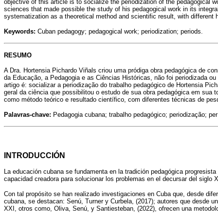
objective of this article is to socialize the periodization of the pedagogical 
sciences that made possible the study of his pedagogical work in its integral
systematization as a theoretical method and scientific result, with different 
Keywords:
Cuban pedagogy; pedagogical work; periodization; periods.
RESUMO
A Dra. Hortensia Pichardo Viñals criou uma pródiga obra pedagógica de cons
da Educação, a Pedagogia e as Ciências Históricas, não foi periodizada ou
artigo é: socializar a periodização do trabalho pedagógico de Hortensia Pich
geral da ciência que possibilitou o estudo de sua obra pedagógica em sua tot
como método teórico e resultado científico, com diferentes técnicas de pesq
Palavras-chave:
Pedagogia cubana; trabalho pedagógico; periodização; per
INTRODUCCIÓN
La educación cubana se fundamenta en la tradición pedagógica progresista y
capacidad creadora para solucionar los problemas en el decursar del siglo XXI 
Con tal propósito se han realizado investigaciones en Cuba que, desde dife
cubana, se destacan: Senú, Turner y Curbela, (2017); autores que desde un
XXI, otros como, Oliva, Senú, y Santiesteban, (2022), ofrecen una metodolog