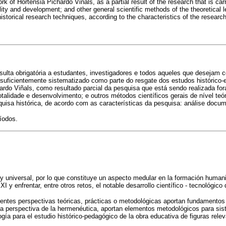
work of Hortensia Pichardo Viñals, as a partial result of the research that is c
ity and development; and other general scientific methods of the theoretical lev
historical research techniques, according to the characteristics of the research
ulta obrigatória a estudantes, investigadores e todos aqueles que desejam c
 suficientemente sistematizado como parte do resgate dos estudos histórico-
ardo Viñals, como resultado parcial da pesquisa que está sendo realizada fora
alidade e desenvolvimento; e outros métodos científicos gerais de nível teóric
uisa histórica, de acordo com as características da pesquisa: análise documen
íodos.
 universal, por lo que constituye un aspecto medular en la formación humanist
y enfrentar, entre otros retos, el notable desarrollo científico - tecnológico 
rentes perspectivas teóricas, prácticas o metodológicas aportan fundamentos 
a perspectiva de la hermenéutica, aportan elementos metodológicos para sist
ía para el estudio histórico-pedagógico de la obra educativa de figuras relev