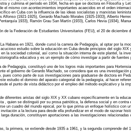
 y culmina el período en 1934, fecha en que se doctora en Filosofía y Letra
e el mismo con acontecimientos importantes acaecidos en el orden internaciona
ecífico en Cuba con la influencia de las ideas socialistas y marxistas lenini
as Alfonso (1921-1925), Gerardo Machado Morales (1925-1933), Alberto Herre
 (Pentarquía 1933), Ramón Grau San Martín (1933), Carlos Hevia (1934), Manue
ón de la Federación de Estudiantes Universitarios (FEU), el 20 de diciembre de
e La Habana en 1921, donde cursó la carrera de Pedagogía, al optar por la mod
 acucioso estudio sobre la educación en Cuba desde principios del siglo XIX y 
 en la sociedad colonial, así como la situación interna de este plantel, la inve
toriografía educativa y es un ejemplo de cómo investigar a partir de fuentes p
era de Pedagogía
,
constituyó uno de los logros más importantes para Hortensia 
urante el gobierno de Gerardo Machado, se considera que es una investigación
rdo, pues como parte de sus investigaciones para graduarse de doctora en Peda
e estudio el dominio del aparato categorial de la pedagogía, al hacer referen
desde el punto de vista didáctico por el empleo del método explicativo y la i
de diferentes aristas del siglo XIX y XX cubano específicamente en la educaci
ta , quien se distinguió por su prosa patriótica, la defensa social y en cont
se un cuadro del mundo epocal, por lo que prima un enfoque holístico con un 
invitación a la lectura para desde ella profundizar en el modo de razonar histó
la larga duración, constituyen aportaciones a las investigaciones relacionada
as, la primera, se extiende desde 1935 a 1961, y la segunda comprende del 