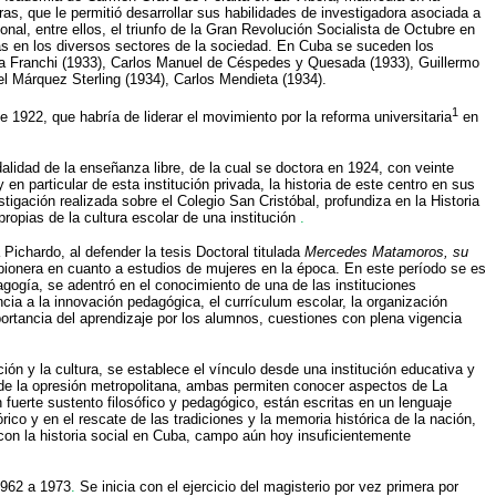
s, que le permitió desarrollar sus habilidades de investigadora asociada a
l, entre ellos, el triunfo de la Gran Revolución Socialista de Octubre en
stas en los diversos sectores de la sociedad. En Cuba se suceden los
ra Franchi (1933), Carlos Manuel de Céspedes y Quesada (1933), Guillermo
l Márquez Sterling (1934), Carlos Mendieta (1934).
1
 1922, que habría de liderar el movimiento por la reforma universitaria
en
alidad de la enseñanza libre, de la cual se doctora en 1924, con veinte
en particular de esta institución privada, la historia de este centro en sus
stigación realizada sobre el Colegio San Cristóbal, profundiza en la Historia
ropias de la cultura escolar de una institución
.
Pichardo, al defender la tesis Doctoral titulada
Mercedes Matamoros, su
 pionera en cuanto a estudios de mujeres en la época. En este período se es
gogía, se adentró en el conocimiento de una de las instituciones
cia a la innovación pedagógica, el currículum escolar, la organización
mportancia del aprendizaje por los alumnos, cuestiones con plena vigencia
ón y la cultura, se establece el vínculo desde una institución educativa y
ra de la opresión metropolitana, ambas permiten conocer aspectos de La
fuerte sustento filosófico y pedagógico, están escritas en un lenguaje
rico y en el rescate de las tradiciones y la memoria histórica de la nación,
s con la historia social en Cuba, campo aún hoy insuficientemente
1962 a 1973
.
Se inicia con el ejercicio del magisterio por vez primera por