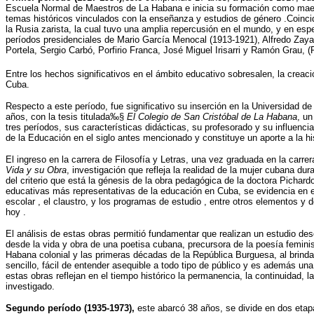
Escuela Normal de Maestros de La Habana e inicia su formación como maestra
temas históricos vinculados con la enseñanza y estudios de género .Coincid
la Rusia zarista, la cual tuvo una amplia repercusión en el mundo, y en esp
períodos presidenciales de Mario García Menocal (1913-1921), Alfredo Zay
Portela, Sergio Carbó, Porfirio Franca, José Miguel Irisarri y Ramón Grau,
Entre los hechos significativos en el ámbito educativo sobresalen, la creaci
Cuba.
Respecto a este período, fue significativo su inserción en la Universidad d
años, con la tesis titulada‰§
El Colegio de San Cristóbal de La Habana
, un
tres períodos, sus características didácticas, su profesorado y su influencia
de la Educación en el siglo antes mencionado y constituye un aporte a la his
El ingreso en la carrera de Filosofía y Letras, una vez graduada en la carr
Vida y su Obra
, investigación que refleja la realidad de la mujer cubana d
del criterio que está la génesis de la obra pedagógica de la doctora Picha
educativas más representativas de la educación en Cuba, se evidencia en est
escolar , el claustro, y los programas de estudio , entre otros elementos y 
hoy .
El análisis de estas obras permitió fundamentar que realizan un estudio des
desde la vida y obra de una poetisa cubana, precursora de la poesía feminis
Habana colonial y las primeras décadas de la República Burguesa, al brindar
sencillo, fácil de entender asequible a todo tipo de público y es además una 
estas obras reflejan en el tiempo histórico la permanencia, la continuidad, 
investigado.
Segundo período (1935-1973),
este abarcó 38 años, se divide en dos etap