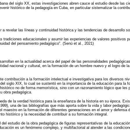
ubana del siglo XX, estas investigaciones abren cauce al estudio desde las c
devenir histórico de la pedagogía en Cuba, en particular sistematizar la cont
 a revelar las líneas y continuidad histórica y las tendencias de desarrollo soc
as tradiciones educacionales y asumir las experiencias de valores positivos p
nuidad del pensamiento pedagógico". (Senú et al., 2021)
sarrollan en la actualidad acerca del papel de las personalidades pedagógica
idad nacional y cultural, en la formación de un hombre nuevo y el logro de la
 contribución a la formación intelectual e investigativa para los diversos ni
del siglo XIX, lo cual se sustentó en la importancia de la educación para la 
stórico no de forma memorística, sino con un razonamiento lógico que les permi
 su obra pedagógica.
queda de la verdad histórica para la enseñanza de la historia en su época. E
99), una de las bibliografías que más aporta sobre la vida y labor pedagógica
del maestro en la formación de diferentes generaciones en el amor y defensa de
to histórico y la necesidad de contribuir a su formación integral.
el estudio de la obra pedagógica de figuras representativas de la educación, 
ucación es un fenómeno complejo, y multifactorial al atender a las condicione