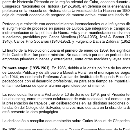
parte de Hortensia Pichardo en la región oriental de Cuba, acaecen durante 
Congresos Nacionales de Historia (1942-1960), en defensa de la enseñanza d
profesora en la Escuela de Historia de la Universidad de La Habana en 1962
deja de impartir docencia de pregrado de manera activa, como resultado de s
Período que coincide con acontecimientos internacionales que influyeron di
el surgimiento de procesos en países de Europa que integraron el campo soc
instrumentación de la política de Guerra Fría y sus manifestaciones diversas
sucedieron, presididos por: Carlos Mendieta (1934-1935), José A. Barnet (
1948), Carlos Prío Socarrás (1948-1952), y Fulgencio Batista Zaldívar (1952
El triunfo de la Revolución cubana el primero de enero de 1959, fue signific
Fidel Castro Ruz, fue primer ministro. Se caracterizó por ser un período de
empresas privadas cubanas y extranjeras, entre otras medidas y leyes en
Primera etapa: (1935-1961).
En 1935, debido a la crisis política de los añ
de Escuela Pública y de allí pasó a Maestra Rural, en el municipio de Sagu
año 1944, es nombrada Profesora Auxiliar del Instituto de Segunda Enseñanza
pedagógicos con el desarrollo profesional, ya para este tiempo se impartía l
en la importancia de que el alumno aprendiese por sí mismo.
Es reconocida Hortensia Pichardo el 10 de Junio de 1949, por el Presidente
Leuchsenring, como miembro colaborador de esta sociedad, así como su part
la presentación de trabajos , en deliberaciones en las distintas secciones 
fundación del Colegio del Salvador, una vez más destaca en la obra de la do
está presente la obra pedagógica.
La dedicación a recopilar documentación sobre Carlos Manuel de Céspedes fu
En 1950 destaca su participación en el Quinto Congreso Nacional de la Feder