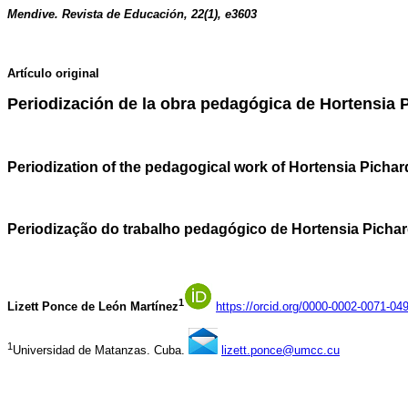
Mendive. Revista de Educación, 22(1), e3603
Artículo original
Periodización de la obra pedagógica de Hortensia 
Periodization of the pedagogical work of Hortensia Pichar
Periodização do trabalho pedagógico de Hortensia Pichar
1
Lizett Ponce de León Martínez
https://orcid.org/0000-0002-0071-04
1
Universidad de Matanzas. Cuba.
lizett.ponce@umcc.cu