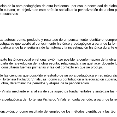
ión de la obra pedagógica de esta intelectual, por eso la necesidad de elabor
n cubana, es objetivo de este artículo socializar la periodización de la obra
o-educativos.
 las autoras como: producto y resultado de un pensamiento identitario, comp
stigativo que aportó al conocimiento histórico y pedagógico a partir de la form
rticular de la enseñanza de la historia y la investigación histórica durante 
xto histórico-social en el cual vivió, hizo posible la conformación de la obr
partir de la evolución de la obra escrita, relacionada a su quehacer docente l
 consultaron fuentes primarias y las del contexto en que se produjo.
 las ciencias que posibilitó el estudio de su obra pedagógica en su integralid
 de Hortensia Pichardo Viñals, así como su contribución a la educación cubana,
 obra, determinar los períodos y etapas de la periodización.
do Viñals mediante el análisis de sus aspectos fundamentales y sintetizar las
bra pedagógica de Hortensia Pichardo Viñals en cada período, a partir de la re
rico-lógico, como resultado del empleo de los métodos científicos y las técni