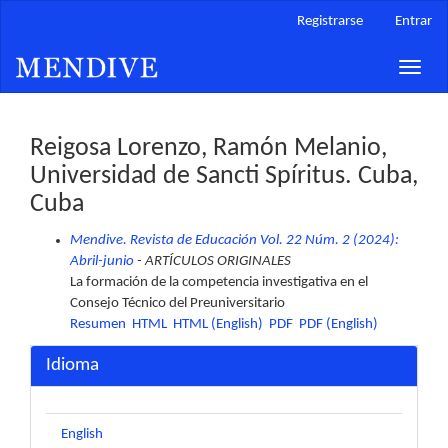
Navegación
Registrarse
Entrar
principal
Contenido
Toggle
principal
naviga
Barra
lateral
Reigosa Lorenzo, Ramón Melanio,
Universidad de Sancti Spíritus. Cuba,
Cuba
Mendive. Revista de Educación Vol. 22 Núm. 2 (2024):
Abril-junio
- ARTÍCULOS ORIGINALES
La formación de la competencia investigativa en el
Consejo Técnico del Preuniversitario
Resumen
HTML
HTML (English)
PDF
PDF (English)
Idioma
English