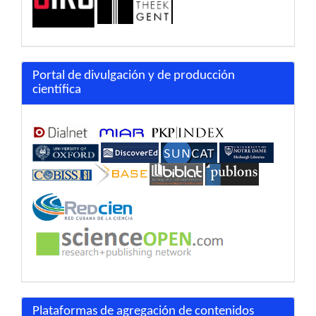
Portal de divulgación y de producción
científica
Plataformas de agregación de contenidos