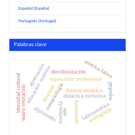
Español (España)
Português (Portugal)
Palabras clave
américa latina
apreciación
educación superior
decolonización
identidad cultural
superación profesional
contactología
equidad
lenguaje
teatro vernáculo
humor escénico
didáctica inclusiva
optometría
latinoamérica
resiliencia
diplomado
andragogía
arte