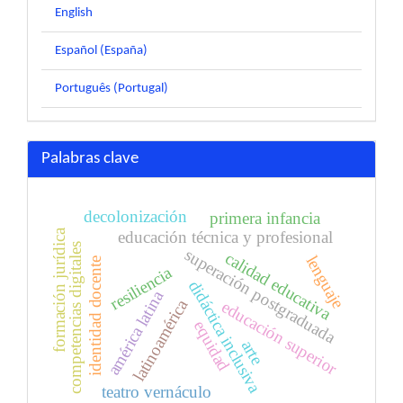
English
Español (España)
Português (Portugal)
Palabras clave
decolonización
primera infancia
formación jurídica
educación técnica y profesional
competencias digitales
superación postgraduada
calidad educativa
lenguaje
identidad docente
resiliencia
didáctica inclusiva
américa latina
latinoamérica
educación superior
equidad
arte
teatro vernáculo