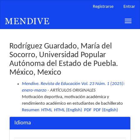
Navegación
Registrarse
Entrar
principal
Contenido
Toggle
principal
naviga
Barra
lateral
Rodríguez Guardado, María del
Socorro, Universidad Popular
Autónoma del Estado de Puebla.
México, Mexico
Mendive. Revista de Educación Vol. 23 Núm. 1 (2025):
enero-marzo
- ARTÍCULOS ORIGINALES
Motivación deportiva, motivación académica y
rendimiento académico en estudiantes de bachillerato
Resumen
HTML
HTML (English)
PDF
PDF (English)
Idioma