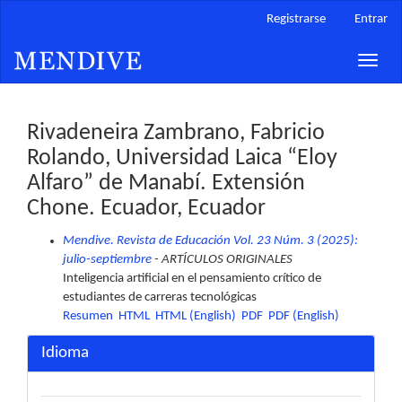
Navegación
Registrarse
Entrar
principal
Contenido
Toggle
principal
naviga
Barra
lateral
Rivadeneira Zambrano, Fabricio
Rolando, Universidad Laica “Eloy
Alfaro” de Manabí. Extensión
Chone. Ecuador, Ecuador
Mendive. Revista de Educación Vol. 23 Núm. 3 (2025):
julio-septiembre
- ARTÍCULOS ORIGINALES
Inteligencia artificial en el pensamiento crítico de
estudiantes de carreras tecnológicas
Resumen
HTML
HTML (English)
PDF
PDF (English)
Idioma