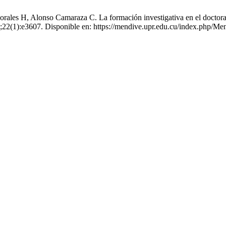
les H, Alonso Camaraza C. La formación investigativa en el doctorado
6];22(1):e3607. Disponible en: https://mendive.upr.edu.cu/index.php/M