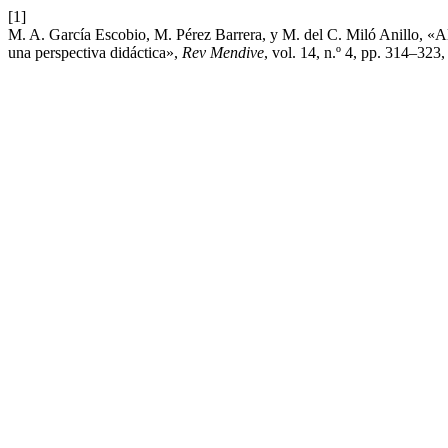
[1]
M. A. García Escobio, M. Pérez Barrera, y M. del C. Miló Anillo, «Al
una perspectiva didáctica»,
Rev Mendive
, vol. 14, n.º 4, pp. 314–323,