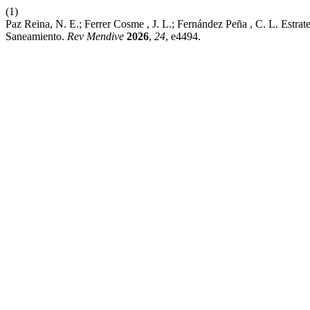
(1)
Paz Reina, N. E.; Ferrer Cosme , J. L.; Fernández Peña , C. L. Estra
Saneamiento.
Rev Mendive
2026
,
24
, e4494.