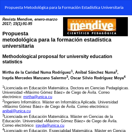
Volver
Propuesta Metodológica para la Formación Estadística Universitaria
a
los
detalles
del
artículo