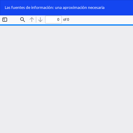
Volver
Las fuentes de información: una aproximación necesaria
a
los
detalles
del
artículo