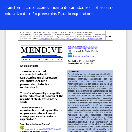
Volver
Transferencia del reconocimiento de cantidades en el proceso
a
educativo del niño preescolar. Estudio exploratorio
los
detalles
Des
del
De
artículo
PD