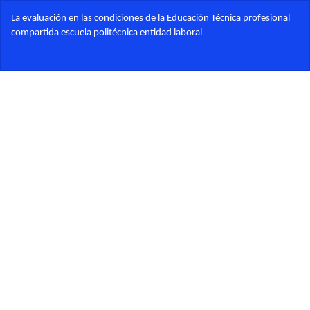
Volver
La evaluación en las condiciones de la Educación Técnica profesional
a
compartida escuela politécnica entidad laboral
los
detalles
Des
del
De
artículo
PD