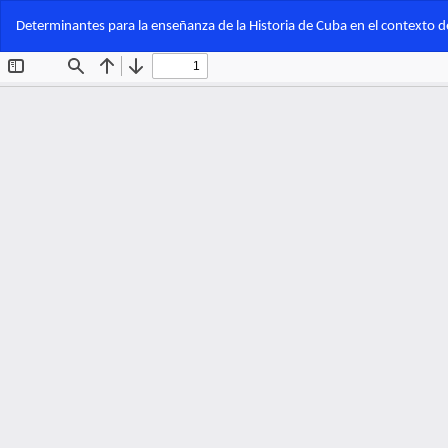
Volver
Determinantes para la enseñanza de la Historia de Cuba en el contexto 
a
los
detalles
del
artículo