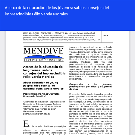
Volver
Acerca de la educación de los jóvenes: sabios consejos del
a
imprescindible Félix Varela Morales
los
detalles
Des
del
De
artículo
PD