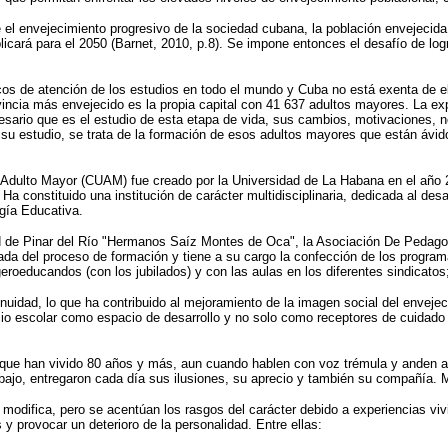
 el envejecimiento progresivo de la sociedad cubana, la población envejecida
cará para el 2050 (Barnet, 2010, p.8). Se impone entonces el desafío de logr
ocos de atención de los estudios en todo el mundo y Cuba no está exenta de 
ovincia más envejecido es la propia capital con 41 637 adultos mayores. La e
esario que es el estudio de esta etapa de vida, sus cambios, motivaciones, n
ue su estudio, se trata de la formación de esos adultos mayores que están ávi
 Adulto Mayor (CUAM) fue creado por la Universidad de La Habana en el año 2
a constituido una institución de carácter multidisciplinaria, dedicada al des
ogía Educativa.
idad de Pinar del Río "Hermanos Saíz Montes de Oca", la Asociación De Pedag
 del proceso de formación y tiene a su cargo la confección de los programas 
geroeducandos (con los jubilados) y con las aulas en los diferentes sindicato
uidad, lo que ha contribuido al mejoramiento de la imagen social del envejec
io escolar como espacio de desarrollo y no solo como receptores de cuidado y
 que han vivido 80 años y más, aun cuando hablen con voz trémula y anden a
bajo, entregaron cada día sus ilusiones, su aprecio y también su compañía. Me
odifica, pero se acentúan los rasgos del carácter debido a experiencias viv
 provocar un deterioro de la personalidad. Entre ellas: