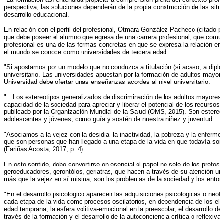
perspectiva, las soluciones dependerán de la propia construcción de las sit
desarrollo educacional.
En relación con el perfil del profesional, Otmara González Pacheco (citado p
que debe poseer el alumno que egresa de una carrera profesional, que comú
profesional es una de las formas concretas en que se expresa la relación e
el mundo se conoce como universidades de tercera edad.
"Si apostamos por un modelo que no conduzca a titulación (si acaso, a diplo
universitario. Las universidades apuestan por la formación de adultos mayor
Universidad debe ofertar unas enseñanzas acordes al nivel universitario.
"…Los estereotipos generalizados de discriminación de los adultos mayores
capacidad de la sociedad para apreciar y liberar el potencial de los recurs
publicado por la Organización Mundial de la Salud (OMS, 2015). Son estereo
adolescentes y jóvenes, como guía y sostén de nuestra niñez y juventud.
"Asociamos a la vejez con la desidia, la inactividad, la pobreza y la enfer
que son personas que han llegado a una etapa de la vida en que todavía son
(Fariñas Acosta, 2017, p. 4).
En este sentido, debe convertirse en esencial el papel no solo de los profes
geroeducadores, gerontólos, geriatras, que hacen a través de su atención u
más que la vejez en sí misma, son los problemas de la sociedad y los entor
"En el desarrollo psicológico aparecen las adquisiciones psicológicas o ne
cada etapa de la vida como procesos oscilatorios, en dependencia de los e
edad temprana, la esfera volitiva-emocional en la preescolar, el desarrollo 
través de la formación y el desarrollo de la autoconciencia crítica o refle