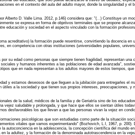
uaciones en el contexto del aula del adulto mayor, donde la singularidad y e
or Alberto D. Valle Lima. 2012, p.146) considera que: "(...) Constituye un mo
nmente se expresa en forma de objetivos terminales que se propone alcanzar 
ntre educación y sociedad en el aspecto vinculado con la formación profesion
ma acreditativo) la formación puede resentirse, convirtiendo la docencia en u
es, en competencia con otras instituciones (universidades populares, univers
 por su edad como personas que siempre tienen fragilidad, representan una c
os sociales y humanos inherentes a las poblaciones de edad avanzada", sostie
tipos que en nada representan a los adultos mayores de estos tiempos, que ma
medad y estamos deseosos de que lleguen a la jubilación para entregarles el m
 útiles a la sociedad y que tienen sus propios intereses, preocupaciones, y 
ionales de la salud, médicos de la familia y de Geriatría sino de los educador
na vejez saludable y prolongada, y que hace que ellos se sientan útiles toda
nos desfavorables los que llevan a que las personas vivan la vejez en condic
oformaciones psicológicas que son estudiadas como parte de la situación soc
lementos vitales que vamos experimentando" (Bozhovich, L.I, 1967, p. 200). 
de la autoconciencia en la adolescencia, la concepción científica del mundo en
xiva en la adultez, y la formación de la denominada autotrascendencia en la ve