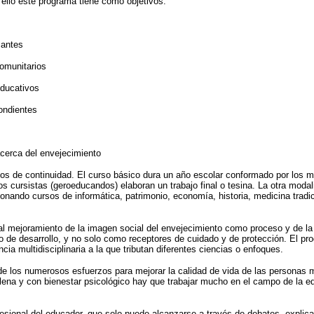
ello este programa tiene como objetivos:
santes
comunitarios
educativos
ondientes
acerca del envejecimiento
sos de continuidad. El curso básico dura un año escolar conformado por los
cursistas (geroeducandos) elaboran un trabajo final o tesina. La otra modal
nando cursos de informática, patrimonio, economía, historia, medicina tradici
al mejoramiento de la imagen social del envejecimiento como proceso y de la v
 de desarrollo, y no solo como receptores de cuidado y de protección. El pro
a multidisciplinaria a la que tributan diferentes ciencias o enfoques.
de los numerosos esfuerzos para mejorar la calidad de vida de las personas
lena y con bienestar psicológico hay que trabajar mucho en el campo de la e
fesional del educador, que solo puede alcanzarse a través de debates, explic