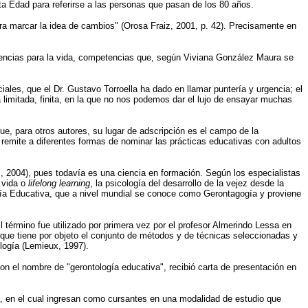
ta Edad para referirse a las personas que pasan de los 80 años.
ra marcar la idea de cambios" (Orosa Fraiz, 2001, p. 42). Precisamente en
tencias para la vida, competencias que, según Viviana González Maura se
les, que el Dr. Gustavo Torroella ha dado en llamar puntería y urgencia; el
 limitada, finita, en la que no nos podemos dar el lujo de ensayar muchas
ue, para otros autores, su lugar de adscripción es el campo de la
 remite a diferentes formas de nominar las prácticas educativas con adultos
2004), pues todavía es una ciencia en formación. Según los especialistas
 vida o
lifelong learning
, la psicología del desarrollo de la vejez desde la
ología Educativa, que a nivel mundial se conoce como Gerontagogía y proviene
término fue utilizado por primera vez por el profesor Almerindo Lessa en
ue tiene por objeto el conjunto de métodos y de técnicas seleccionadas y
ología (Lemieux, 1997).
con el nombre de "gerontología educativa", recibió carta de presentación en
, en el cual ingresan como cursantes en una modalidad de estudio que