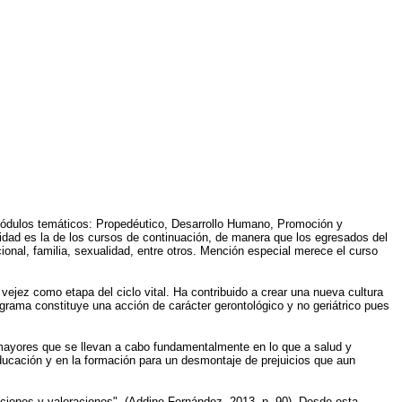
 módulos temáticos: Propedéutico, Desarrollo Humano, Promoción y
idad es la de los cursos de continuación, de manera que los egresados del
onal, familia, sexualidad, entre otros. Mención especial merece el curso
ejez como etapa del ciclo vital. Ha contribuido a crear una nueva cultura
grama constituye una acción de carácter gerontológico y no geriátrico pues
 mayores que se llevan a cabo fundamentalmente en lo que a salud y
ducación y en la formación para un desmontaje de prejuicios que aun
aciones y valoraciones". (Addine Fernández, 2013, p. 90). Desde esta