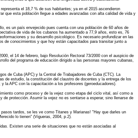
 representa el 18,7 % de sus habitantes; ya en el 2015 ascendieron
ar que esta población llegue a edades avanzadas con alta calidad de vida y
ello, es un país envejecido pues cuenta con una población de 60 años de
xpectativa de vida de los cubanos ha aumentado a 77,9 años, esto es, 76
eoformaciones y su desarrollo psicológico. Es necesario profundizar en las
dos de conocimientos y que hoy están capacitados para transitar junto a
000, el 14 de febrero, bajo Resolución Rectoral 73/2000 con el auspicio de
arrollo del programa de educación dirigido a las personas mayores cubanas,
ogos de Cuba (APC) y la Central de Trabajadores de Cuba (CTC). La
de estudio, la constitución del claustro de docentes y la entrega de los
s; y la APC con la capacitación a los profesores (geroeducadores).
imiento como proceso y de la vejez como etapa del ciclo vital, así como a
 de protección. Asumir la vejez no es sentarse a esperar, sino llenarse de
 pasos tardos, se les ve como Titanes y Marianas! "Hay que darles un
recido lo tienen" (Vigueras, 2004, p.2).
idas. Existen una serie de situaciones que no están asociadas al