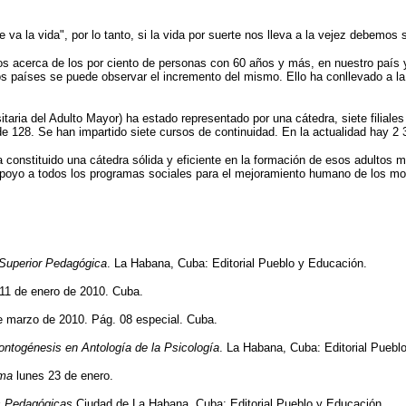
va la vida", por lo tanto, si la vida por suerte nos lleva a la vejez debemos
s acerca de los por ciento de personas con 60 años y más, en nuestro país 
s países se puede observar el incremento del mismo. Ello ha conllevado a la 
taria del Adulto Mayor) ha estado representado por una cátedra, siete filiale
de 128. Se han impartido siete cursos de continuidad. En la actualidad hay 
 constituido una cátedra sólida y eficiente en la formación de esos adultos
e apoyo a todos los programas sociales para el mejoramiento humano de los m
 Superior Pedagógica
. La Habana, Cuba: Editorial Pueblo y Educación.
11 de enero de 2010. Cuba.
e marzo de 2010. Pág. 08 especial. Cuba.
 ontogénesis en Antología de la Psicología
. La Habana, Cuba: Editorial Puebl
ma
lunes 23 de enero.
ias Pedagógicas
Ciudad de La Habana, Cuba: Editorial Pueblo y Educación.