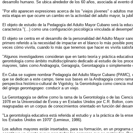
desarrollo humano. Se ubica alrededor de los 60 años, asociada al evento d
"Por ello aparecen expresiones acerca de los "viejos jóvenes" o adultos ma
esta etapa en que ocurre un cambio en la actividad del adulto mayor, la jubi
El objeto de estudio de la Pedagogía del Adulto Mayor Cubano será la edu
caracteriza "(…) como una configuración psicológica vinculada al desempeño d
El objeto se centra en el desarrollo de la personalidad del Adulto Mayor s
primero referido a la necesidad de impactar en el blanco lo más posible por
veces cómo vivirla, cuando lo más que tenemos que hacer es vivirla satisf
"Algunos investigadores consideran que en tanto teoría y práctica educativa
gerontología como ámbito multidisciplinario dedicado al estudio de los proc
mayores, tales como Andragogía, Geragogía, Gerontagogía o simplemente 
En Cuba se sugiere nombrar Pedagogía del Adulto Mayor Cubano (PAMC), com
que se dedican a este campo, tiene sus bases en la Andragogía como rama d
perspectiva histórico-cultural de Vigotsky, la Gerontología como ciencia mu
del griego
gerontagogeo
: conducir a un viejo.
La Gerontagogía se define como la rama de la Gerontología o de las Ciencia
1978 en la Universidad de Évora y en Estados Unidos por C.R. Bolton, com
reagrupadas en un corpus de conocimientos orientado en función del desarrol
"La gerontología educativa está referida al estudio y a la práctica de la e
los Estados Unidos en 1970" (Lemieux, 1986).
Los adultos mayores están insertados, para su formación, en un programa 