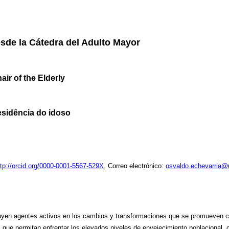
sde la Cátedra del Adulto Mayor
ir of the Elderly
esidência do idoso
ttp://orcid.org/0000-0001-5567-529X
. Correo electrónico:
osvaldo.echevarria@
tuyen agentes activos en los cambios y transformaciones que se promueven co
 que permitan enfrentar los elevados niveles de envejecimiento poblacional, 