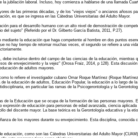
e la jubilación laboral. Incluso, hoy comienza a hablarse de una llamada Cuar
yores de las primeras décadas, y de los "viejos viejos" o ancianos añosos pa
lación, es que se ingresa en las Cátedras Universitarias del Adulto Mayor.
cación para el desarrollo humano con un alto nivel de demostración de compe
el sujeto" (Referido por el Dr. Gilberto García Batista, 2011, P.27).
ano mediante la educación que haga competente al hombre en dos puntos esencia
que no hay tiempo de retornar muchas veces, el segundo se refiere a una vida
actoriamente.
, debe incluirse dentro del campo de las ciencias de la educación, mientras q
esos de envejecimiento y la vejez" (Orosa Fraiz, 2014, p 128). Esta discusión
educación de adultos mayores.
o lo refiere el investigador cubano Omar Roque Martínez (Roque Martínez, 
e la educación de adultos, Educación Popular, la educación a lo largo de la
ltidisciplinaria, en particular las ramas de la Psicogerontología y la Geront
s de la Educación que se ocupa de la formación de las personas mayores. El 
o expresión de educación para personas de edad avanzada, ciencia aplicada q
lo del discente mayor. La base teórica es la Gerontología educativa y la eti
nseñanza de los mayores durante su envejecimiento. Esta disciplina, conocida 
de educación, como son las Cátedras Universitarias del Adulto Mayor (CUAM)