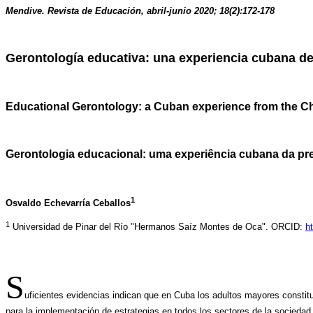
Mendive. Revista de Educación, abril-junio 2020; 18(2):172-178
Gerontología educativa: una experiencia cubana de
Educational Gerontology: a Cuban experience from the Cha
Gerontologia educacional: uma experiência cubana da pr
1
Osvaldo Echevarría Ceballos
1
Universidad de Pinar del Río "Hermanos Saíz Montes de Oca".
ORCID:
h
S
uficientes evidencias indican que en Cuba los adultos mayores consti
para la implementación de estrategias en todos los sectores de la sociedad,