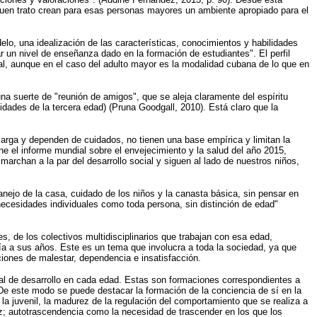
l buen trato crean para esas personas mayores un ambiente apropiado para el
delo, una idealización de las características, conocimientos y habilidades
un nivel de enseñanza dado en la formación de estudiantes". El perfil
al, aunque en el caso del adulto mayor es la modalidad cubana de lo que en
na suerte de "reunión de amigos", que se aleja claramente del espíritu
idades de la tercera edad) (Pruna Goodgall, 2010). Está claro que la
arga y dependen de cuidados, no tienen una base empírica y limitan la
ne el informe mundial sobre el envejecimiento y la salud del año 2015,
rchan a la par del desarrollo social y siguen al lado de nuestros niños,
anejo de la casa, cuidado de los niños y la canasta básica, sin pensar en
necesidades individuales como toda persona, sin distinción de edad"
es, de los colectivos multidisciplinarios que trabajan con esa edad,
vía a sus años. Este es un tema que involucra a toda la sociedad, ya que
iones de malestar, dependencia e insatisfacción.
ial de desarrollo en cada edad. Estas son formaciones correspondientes a
De este modo se puede destacar la formación de la conciencia de sí en la
 la juvenil, la madurez de la regulación del comportamiento que se realiza a
jez; autotrascendencia como la necesidad de trascender en los que los