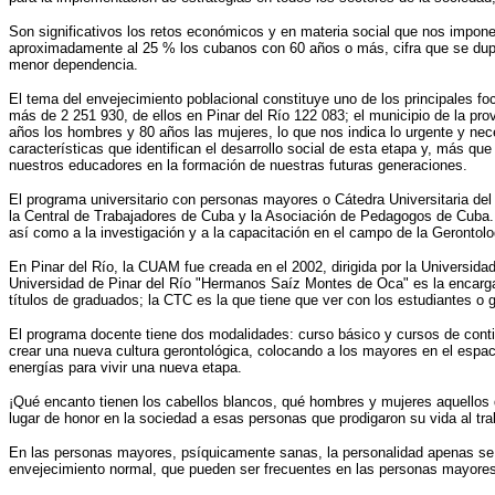
Son significativos los retos económicos y en materia social que nos impone
aproximadamente al 25 % los cubanos con 60 años o más, cifra que se dupli
menor dependencia.
El tema del envejecimiento poblacional constituye uno de los principales f
más de 2 251 930, de ellos en Pinar del Río 122 083; el municipio de la pr
años los hombres y 80 años las mujeres, lo que nos indica lo urgente y nec
características que identifican el desarrollo social de esta etapa y, más q
nuestros educadores en la formación de nuestras futuras generaciones.
El programa universitario con personas mayores o Cátedra Universitaria del
la Central de Trabajadores de Cuba y la Asociación de Pedagogos de Cuba. H
así como a la investigación y a la capacitación en el campo de la Gerontol
En Pinar del Río, la CUAM fue creada en el 2002, dirigida por la Univers
Universidad de Pinar del Río "Hermanos Saíz Montes de Oca" es la encargada
títulos de graduados; la CTC es la que tiene que ver con los estudiantes o 
El programa docente tiene dos modalidades: curso básico y cursos de contin
crear una nueva cultura gerontológica, colocando a los mayores en el espac
energías para vivir una nueva etapa.
¡Qué encanto tienen los cabellos blancos, qué hombres y mujeres aquellos
lugar de honor en la sociedad a esas personas que prodigaron su vida al tra
En las personas mayores, psíquicamente sanas, la personalidad apenas se m
envejecimiento normal, que pueden ser frecuentes en las personas mayores y