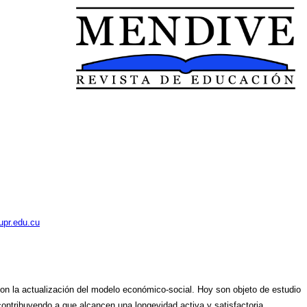
upr.edu.cu
n la actualización del modelo económico-social. Hoy son objeto de estudio
contribuyendo a que alcancen una longevidad activa y satisfactoria.