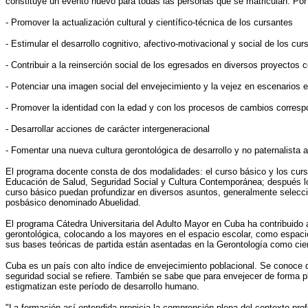
constituye un evento nuevo para todas las personas que se matriculan. Por 
- Promover la actualización cultural y científico-técnica de los cursantes
- Estimular el desarrollo cognitivo, afectivo-motivacional y social de los cur
- Contribuir a la reinserción social de los egresados en diversos proyectos 
- Potenciar una imagen social del envejecimiento y la vejez en escenarios 
- Promover la identidad con la edad y con los procesos de cambios corresp
- Desarrollar acciones de carácter intergeneracional
- Fomentar una nueva cultura gerontológica de desarrollo y no paternalista 
El programa docente consta de dos modalidades: el curso básico y los cur
Educación de Salud, Seguridad Social y Cultura Contemporánea; después los 
curso básico puedan profundizar en diversos asuntos, generalmente seleccio
posbásico denominado Abuelidad.
El programa Cátedra Universitaria del Adulto Mayor en Cuba ha contribuido 
gerontológica, colocando a los mayores en el espacio escolar, como espacio
sus bases teóricas de partida están asentadas en la Gerontología como cienci
Cuba es un país con alto índice de envejecimiento poblacional. Se conoce 
seguridad social se refiere. También se sabe que para envejecer de forma p
estigmatizan este período de desarrollo humano.
"La formación así entendida propicia la comprensión plena del contexto pro