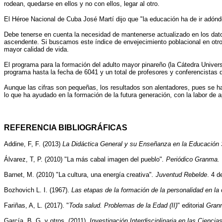
rodean, quedarse en ellos y no con ellos, legar al otro.
El Héroe Nacional de Cuba José Martí dijo que "la educación ha de ir adónde 
Debe tenerse en cuenta la necesidad de mantenerse actualizado en los dato
ascendente. Si buscamos este índice de envejecimiento poblacional en otro
mayor calidad de vida.
El programa para la formación del adulto mayor pinareño (la Cátedra Universi
programa hasta la fecha de 6041 y un total de profesores y conferencistas 
Aunque las cifras son pequeñas, los resultados son alentadores, pues se ha
lo que ha ayudado en la formación de la futura generación, con la labor d
REFERENCIA BIBLIOGRÁFICAS
Addine, F, F. (2013)
La Didáctica General y su Enseñanza en la Educación
Álvarez, T, P. (2010) "La más cabal imagen del pueblo"
. Periódico Granma.
Barnet, M. (2010) "La cultura, una energía creativa"
. Juventud Rebelde
. 4 d
Bozhovich L. I. (1967).
Las etapas de la formación de la personalidad en la
Fariñas, A, L. (2017). "
Toda salud. Problemas de la Edad (II)
" editorial
Gran
García, B, G. y otros. (2011).
Investigación Interdisciplinaria en las Cienc