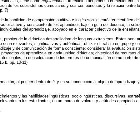
ofesionales, tiene como
regularidades
: la relación del proceso curricular con l
egración de los subsistemas curriculares y sus componentes y la relación ent
p. 7)
 la habilidad de comprensión auditiva e inglés son: el carácter científico del
arácter activo y consciente de los aprendices bajo la guía del docente, la solid
 individuales del aprendizaje, apoyado en el carácter colectivo de la enseñanz
s
, propios de la didáctica desarrolladora de lenguas extranjeras. Estos son: ar
ean relevantes, significativas y auténticas; utilizar el trabajo en grupo y en
ndizaje y de comunicación de forma consciente; considerar la evaluación siste
royectos de aprendizaje en cada unidad didáctica; diversidad de recursos did
profesionales; la consideración de los errores de comunicación como parte de la
16 b, pp. 10-11)
mación, al poseer dentro de él y en su concepción al objeto de aprendizaje y a
mientos y las habilidadeslingüísticas, sociolingüísticas, discursivas, estra
elevantes a los estudiantes, en un marco de valores y actitudes apropiados.
: