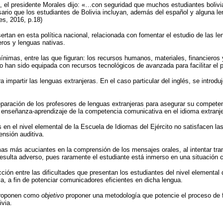
a), el presidente Morales dijo: «…con seguridad que muchos estudiantes boliv
ario que los estudiantes de Bolivia incluyan, además del español y alguna l
es, 2016, p.18)
rtan en esta política nacional, relacionada con fomentar el estudio de las len
eros y lenguas nativas.
ínimas, entre las que figuran: los recursos humanos, materiales, financieros 
to han sido equipada con recursos tecnológicos de avanzada para facilitar el 
impartir las lenguas extranjeras. En el caso particular del inglés, se introdu
paración de los profesores de lenguas extranjeras para asegurar su competen
de enseñanza-aprendizaje de la competencia comunicativa en el idioma extranje
és en el nivel elemental de la Escuela de Idiomas del Ejército no satisfacen 
ensión auditiva.
as más acuciantes en la comprensión de los mensajes orales, al intentar trans
a resulta adverso, pues raramente el estudiante está inmerso en una situación 
icción entre las dificultades que presentan los estudiantes del nivel elementa
va, a fin de potenciar comunicadores eficientes en dicha lengua.
 proponen como
objetivo
proponer una metodología que potencie el proceso de f
ivia.