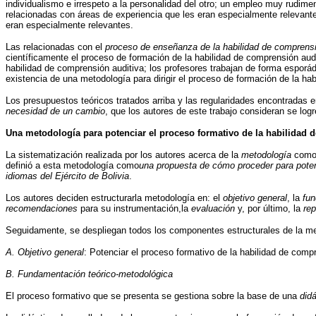
individualismo e irrespeto a la personalidad del otro; un empleo muy rudim
relacionadas con áreas de experiencia que les eran especialmente relevant
eran especialmente relevantes.
Las relacionadas con el
proceso de enseñanza de la habilidad de comprensi
científicamente el proceso de formación de la habilidad de comprensión audi
habilidad de comprensión auditiva; los profesores trabajan de forma esporád
existencia de una metodología para dirigir el proceso de formación de la ha
Los presupuestos teóricos tratados arriba y las regularidades encontradas e
necesidad de un cambio
, que los autores de este trabajo consideran se lo
Una metodología para potenciar el proceso formativo de la habilidad de
La sistematización realizada por los autores acerca de la
metodología
como 
definió a esta metodología como
una propuesta de cómo proceder para potenc
idiomas del Ejército de Bolivia
.
Los autores deciden estructurarla metodología en: el
objetivo general
, la
fun
recomendaciones
para su instrumentación,la
evaluación
y, por último, la
rep
Seguidamente, se despliegan todos los componentes estructurales de la me
A. Objetivo general
: Potenciar el proceso formativo de la habilidad de compr
B. Fundamentación teórico-metodológica
El proceso formativo que se presenta se gestiona sobre la base de una
did