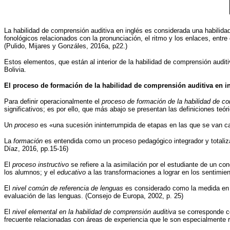
La habilidad de comprensión auditiva en inglés es considerada una habilidad 
fonológicos relacionados con la pronunciación, el ritmo y los enlaces, entre
(Pulido, Mijares y Gonzáles, 2016a, p22.)
Estos elementos, que están al interior de la habilidad de comprensión audit
Bolivia.
El proceso de formación de la habilidad de comprensión auditiva en ing
Para definir operacionalmente el
proceso de formación de la habilidad de com
significativos; es por ello, que más abajo se presentan las definiciones teór
Un
proceso
es «una sucesión ininterrumpida de etapas en las que se van cam
La
formación
es entendida como un proceso pedagógico integrador y totalizad
Díaz, 2016, pp.15-16)
El
proceso instructivo
se refiere a la asimilación por el estudiante de un co
los alumnos; y el
educativo
a las transformaciones a lograr en los sentimien
El
nivel común de referencia de lenguas
es considerado como la medida en qu
evaluación de las lenguas. (Consejo de Europa, 2002, p. 25)
El
nivel elemental en la habilidad de comprensión auditiva
se corresponde co
frecuente relacionadas con áreas de experiencia que le son especialmente r