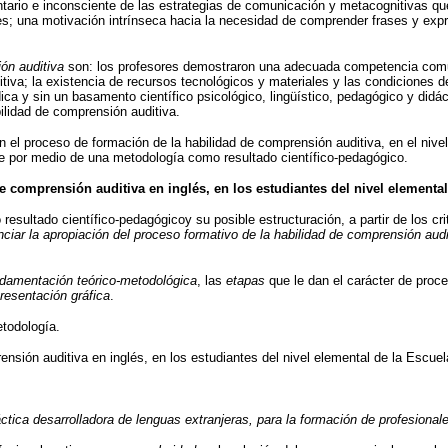
entario e inconsciente de las estrategias de comunicación y metacognitivas 
es; una motivación intrínseca hacia la necesidad de comprender frases y exp
ón auditiva
son: los profesores demostraron una adecuada competencia comunica
tiva; la existencia de recursos tecnológicos y materiales y las condiciones 
ica y sin un basamento científico psicológico, lingüístico, pedagógico y didác
bilidad de comprensión auditiva.
n el proceso de formación de la habilidad de comprensión auditiva, en el nive
gre por medio de una metodología como resultado científico-pedagógico.
 comprensión auditiva en inglés, en los estudiantes del nivel elemental
resultado científico-pedagógicoy su posible estructuración, a partir de los cri
iar la apropiación del proceso formativo de la habilidad de comprensión audit
damentación teórico-metodológica
, las
etapas
que le dan el carácter de proc
resentación gráfica
.
todología.
ensión auditiva en inglés, en los estudiantes del nivel elemental de la Escuel
áctica desarrolladora de lenguas extranjeras, para la formación de profesional