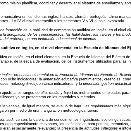
como misión planificar, coordinar y desarrollar el sistema de enseñanza y apre
omunicativa en los idiomas inglés, francés, alemán, portugués, chino-manda
res III y IV al nivel intermedio y los semestres V y VI al nivel avanzado.
e formación de la habilidad de comprensión auditiva en inglés, en el nivel el
la apropiación de los conocimientos, las habilidades, los valores y los modo
uía del profesor, en una institución educacional de idiomas
.
ditiva en inglés, en el nivel elemental en la Escuela de Idiomas del Ej
tiva en inglés, en el nivel elemental en la Escuela de Idiomas del Ejército d
variable, de la escala de evaluación, de los instrumentos utilizados para las 
inglés, en el nivel elemental en la Escuela de Idiomas del Ejército de Bolivia
 con ocho indicadores; la
dimensión educativa
(sentimientos, creencias, conv
cesos metacognitivos)con cinco indicadores; y la
dimensión gestión didáctica
e ajustó a los rangos de
alto
,
medio
y
bajo
.Los instrumentos empleados para e
utilizadas ya se presentaron en los materiales y métodos.
ue la variable, de igual manera, se evaluó de
bajo
. Las
regularidades
más signif
legaron por medio de una triangulación metodológica fueron:
ión auditiva
son: la carencia de conocimientos lingüísticos, sociolingüísticos
 eran especialmente relevantes; las ineficiencias para percibir, memorizar, de
eran especialmente relevantes; la presencia de actitudes inflexibles e intoler