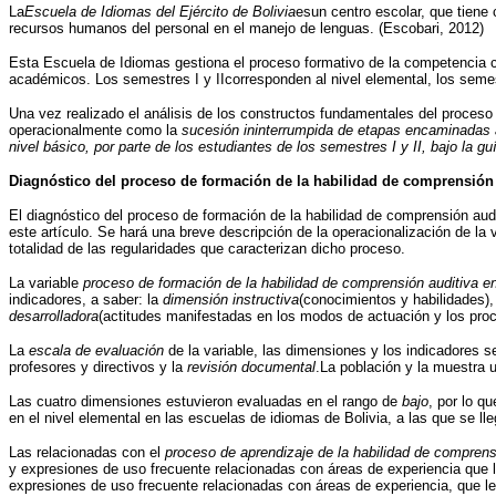
La
Escuela de Idiomas del Ejército de Bolivia
esun centro escolar, que tiene 
recursos humanos del personal en el manejo de lenguas. (Escobari, 2012)
Esta Escuela de Idiomas gestiona el proceso formativo de la competencia c
académicos. Los semestres I y IIcorresponden al nivel elemental, los semest
Una vez realizado el análisis de los constructos fundamentales del proceso d
operacionalmente como la
sucesión ininterrumpida de etapas encaminadas a 
nivel básico, por parte de los estudiantes de los semestres I y II, bajo la g
Diagnóstico del proceso de formación de la habilidad de comprensión au
El diagnóstico del proceso de formación de la habilidad de comprensión audi
este artículo. Se hará una breve descripción de la operacionalización de la 
totalidad de las regularidades que caracterizan dicho proceso.
La variable
proceso de formación de la habilidad de comprensión auditiva en 
indicadores, a saber: la
dimensión instructiva
(conocimientos y habilidades),
desarrolladora
(actitudes manifestadas en los modos de actuación y los pro
La
escala de evaluación
de la variable, las dimensiones y los indicadores s
profesores y directivos y la
revisión documental
.La población y la muestra 
Las cuatro dimensiones estuvieron evaluadas en el rango de
bajo
, por lo q
en el nivel elemental en las escuelas de idiomas de Bolivia, a las que se l
Las relacionadas con el
proceso de aprendizaje de la habilidad de comprens
y expresiones de uso frecuente relacionadas con áreas de experiencia que les
expresiones de uso frecuente relacionadas con áreas de experiencia, que les 