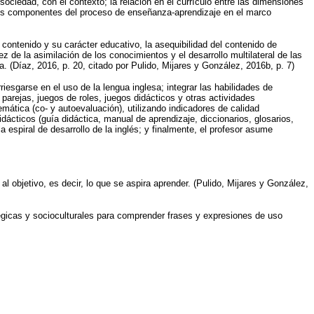
a sociedad, con el contexto; la relación en el currículo entre las dimensiones
re los componentes del proceso de enseñanza-aprendizaje en el marco
 contenido y su carácter educativo, la asequibilidad del contenido de
ez de la asimilación de los conocimientos y el desarrollo multilateral de las
a. (Díaz, 2016, p. 20, citado por Pulido, Mijares y González, 2016b, p. 7)
riesgarse en el uso de la lengua inglesa; integrar las habilidades de
 parejas, juegos de roles, juegos didácticos y otras actividades
mática (co- y autoevaluación), utilizando indicadores de calidad
ácticos (guía didáctica, manual de aprendizaje, diccionarios, glosarios,
 espiral de desarrollo de la inglés; y finalmente, el profesor asume
l objetivo, es decir, lo que se aspira aprender. (Pulido, Mijares y González,
tégicas y socioculturales para comprender frases y expresiones de uso