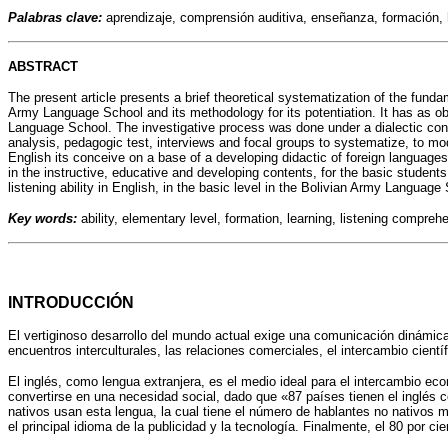
Palabras clave
:
aprendizaje, comprensión auditiva, enseñanza, formación, h
ABSTRACT
The present article presents a brief theoretical systematization of the fundam
Army Language School and its methodology for its potentiation. It has as obj
Language School. The investigative process was done under a dialectic conce
analysis, pedagogic test, interviews and focal groups to systematize, to mod
English its conceive on a base of a developing didactic of foreign languages, 
in the instructive, educative and developing contents, for the basic students
listening ability in English, in the basic level in the Bolivian Army Language
Key words:
ability, elementary level, formation, learning, listening compreh
INTRODUCCIÓN
El vertiginoso desarrollo del mundo actual exige una comunicación dinámica
encuentros interculturales, las relaciones comerciales, el intercambio cientí
El inglés, como lengua extranjera, es el medio ideal para el intercambio ec
convertirse en una necesidad social, dado que «87 países tienen el inglés
nativos usan esta lengua, la cual tiene el número de hablantes no nativos ma
el principal idioma de la publicidad y la tecnología. Finalmente, el 80 por c