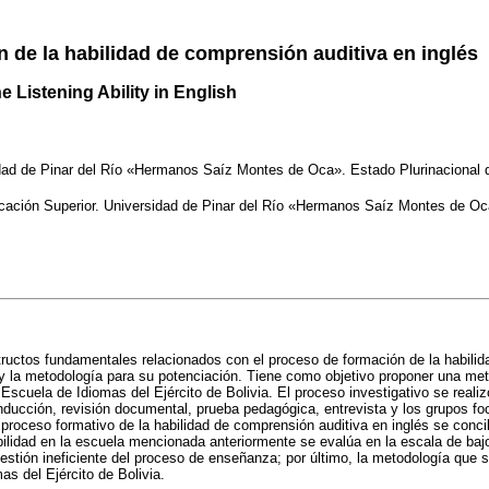
 de la habilidad de comprensión auditiva en inglés
 Listening Ability in English
idad de Pinar del Río «Hermanos Saíz Montes de Oca». Estado Plurinacional d
ucación Superior. Universidad de Pinar del Río «Hermanos Saíz Montes de Oc
tructos fundamentales relacionados con el proceso de formación de la habilida
 y la metodología para su potenciación. Tiene como objetivo proponer una met
 Escuela de Idiomas del Ejército de Bolivia. El proceso investigativo se reali
 inducción, revisión documental, prueba pedagógica, entrevista y los grupos foc
roceso formativo de la habilidad de comprensión auditiva en inglés se concib
ilidad en la escuela mencionada anteriormente se evalúa en la escala de bajo, 
 gestión ineficiente del proceso de enseñanza; por último, la metodología que 
as del Ejército de Bolivia.