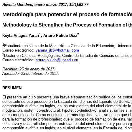
Revista Mendive, enero-marzo 2017; 15(1):62-77
Metodología para potenciar el proceso de formación
Methodology to Strengthen the Process of Formation of the
1
2
Keyla Anagua Yarari
, Arturo Pulido Díaz
1
Estudiante boliviana de la Maestría en Ciencias de la Educación, Univers
Correo electrónico:
yamna_jb3@hotmail.com
2
Doctor en Ciencias Pedagógicas. Centro de Estudio de Ciencias de la Ed
Correo electrónico:
arturo.pulido@upr.edu.cu
Recibido: 25 de enero de 2017.
Aprobado: 23 de febrero de 2017.
RESUMEN
El presente artículo presenta una breve sistematización teórica de los cons
del estado de ese proceso en la Escuela de Idiomas del Ejército de Bolivia
comprensión auditiva en inglés, en los estudiantes del nivel elemental de la
modelación, sistémico-estructural, hipotético-deductivo, análisis, síntesis,
antes mencionado. Como conclusiones más significativas, se tienen que el p
para la formación de profesionales; que el proceso de formación de esta hab
educativo y desarrollador por los estudiantes del nivel elemental y por una
comprensión auditiva en inglés, en el nivel elemental en la Escuela de Idiom