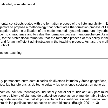
abilidad, nivel elemental.
ental constructsrelated with the formation process of the listening ability in E
ective to propose a methodology that potentiates the formation process of liste
ption, with the utilization of the model method, systemic-structural, hypoth
el, to characterize and to value the formation process mentionedbefore. As mos
for the professional formation; that the formation process of this ability in t
 and for an inefficient administration in the teaching process; As last, the me
 School.
ension, teaching
 y permanente entre comunidades de diversas latitudes y áreas geográficas, 
fico, las transferencias de tecnologías y las relaciones sociales, en general.
onómico, político, tecnológico, industrial y social del mundo actual y para m
 como su idioma oficial, uno de cada cinco personas en el mundo habla inglés
yor del mundo, más del 70 por ciento de los científicos a nivel mundial leen e
iento de las publicaciones se hacen en este idioma». (Baugh, 2001, p. 3)