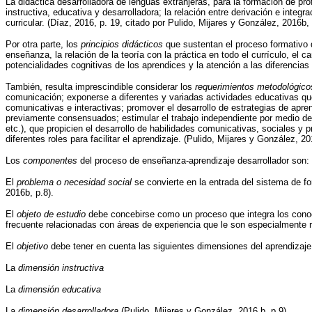
La didáctica desarrolladora de lenguas extranjeras, para la formación de pr
instructiva, educativa y desarrolladora; la relación entre derivación e int
curricular. (Díaz, 2016, p. 19, citado por Pulido, Mijares y González, 2016b, 
Por otra parte, los
principios didácticos
que sustentan el proceso formativo de
enseñanza, la relación de la teoría con la práctica en todo el currículo, el c
potencialidades cognitivas de los aprendices y la atención a las diferencias
También, resulta imprescindible considerar los
requerimientos metodológico
comunicación; exponerse a diferentes y variadas actividades educativas que s
comunicativas e interactivas; promover el desarrollo de estrategias de apre
previamente consensuados; estimular el trabajo independiente por medio de p
etc.), que propicien el desarrollo de habilidades comunicativas, sociales y 
diferentes roles para facilitar el aprendizaje. (Pulido, Mijares y González, 20
Los
componentes
del proceso de enseñanza-aprendizaje desarrollador son:
El
problema o necesidad social
se convierte en la entrada del sistema de for
2016b, p.8).
El
objeto de estudio
debe concebirse como un proceso que integra los conoci
frecuente relacionadas con áreas de experiencia que le son especialmente r
El
objetivo
debe tener en cuenta las siguientes dimensiones del aprendizaje
La
dimensión instructiva
La
dimensión educativa
La
dimensión desarrolladora
(Pulido, Mijares y González, 2016 b, p.9).