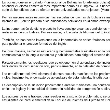
Es por eso que en el Estado Plurinacional de Bolivia (en lo adelante Bolivi
aprender el idioma comercial más importante como es el inglés». «Es neces
serie de beneficios que se ofertan en las universidades extranjeras». (Moral
Por las razones antes esgrimidas, las escuelas de idiomas de Bolivia se inse
Idiomas del Ejército prepara a los ciudadanos bolivianos en idiomas extranj
La instrumentación de dicho propósito lleva consigo crear las condiciones m
realizan esfuerzos loables. Por esa razón, la Escuela de Idiomas del Ejérci
También, se han hecho inversiones en la importación de series foráneas para 
para gestionar el proceso formativo del inglés.
De igual manera, se hacen esfuerzos gubernamentales y estatales en la pre
comunicativa en la lengua extranjera y habilidades para dirigir el proceso 
Paradójicamente, los resultados que se obtienen en el aprendizaje del ingl
habilidades de comunicación oral, particularmente, en la habilidad de compr
Los estudiantes del nivel elemental de esta escuela manifiestan los problem
inglés. Igualmente, el contexto de aprendizaje de esta habilidad lingüístic
La descripción de la situación problemática anterior manifiesta una contrad
orales en inglésy la necesidad de formar la habilidad de comprensión auditi
Los autores de este trabajo, para resolver esta situación problemática, se
estudiantes del nivel elemental de la Escuela de Idiomas del Ejército de Bol