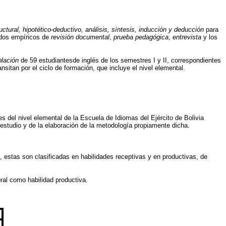
ctural, hipotético-deductivo, análisis, síntesis, inducción y deducción
para
odos empíricos de
revisión documental
,
prueba pedagógica
,
entrevista
y los
blación
de 59 estudiantesde inglés de los semestres I y II, correspondientes
nsitan por el ciclo de formación, que incluye el nivel elemental.
s del nivel elemental de la Escuela de Idiomas del Ejército de Bolivia
estudio y de la elaboración de la metodología propiamente dicha.
 estas son clasificadas en habilidades receptivas y en productivas, de
ral como habilidad productiva.